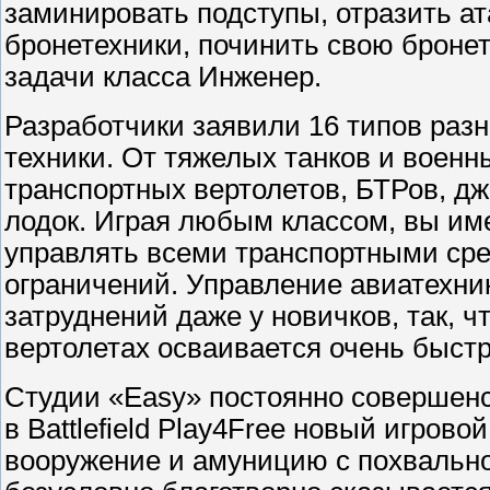
заминировать подступы, отразить ат
бронетехники, починить свою бронет
задачи класса Инженер.
Разработчики заявили 16 типов раз
техники. От тяжелых танков и военн
транспортных вертолетов, БТРов, д
лодок. Играя любым классом, вы им
управлять всеми транспортными сре
ограничений. Управление авиатехни
затруднений даже у новичков, так, ч
вертолетах осваивается очень быстр
Студии «Easy» постоянно совершенс
в Battlefield Play4Free новый игровой
вооружение и амуницию с похвально