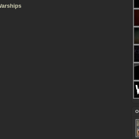
Warships
О