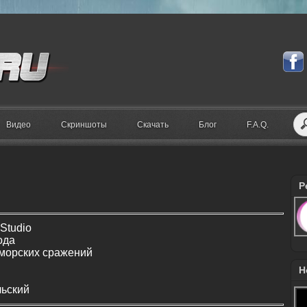
Видео
Скриншоты
Скачать
Блог
F.A.Q.
Р
Studio
ода
морских сражений
Н
льский