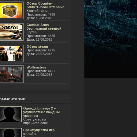
Обзор Counter-
Strike:Global Offensive
Контейнеры
Просмотров:
4785
Дата:
15.08.2018
Combat Arms –
бесплатный сетевой
шутер
Просмотров:
4825
Дата:
13.08.2018
Обзор steam
Просмотров:
4775
Дата:
25.07.2018
Wolfenstein
Просмотров:
4421
Дата:
20.06.2018
омментарии
Одежда Lineage 2 –
улучшается с каждым
уровнем
Советую всем
https://l2an.com/
Преимущества игр
онлайн