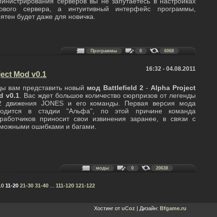
инистрирования серверов вы не запутаетесь в настройках
рового сервера, а интуитивный интерфейс программы,
ятен будет даже для новичка.
Программы
0
6068
16:32 - 04.08.2011
ject Mod v0.1
ды вам представить новый
мод Battlefield 2
-
Alpha Project
d v0.1
. Вас ждет большое количество сюрпризов от легенды
2 движения JONES и его команды. Первая версия мода
ходится в стадии "Альфа", по этой причине команда
работчиков приносит свои извинения заранее, в связи с
можными ошибками и багами.
моды
0
20638
10
11-20
21-30
31-40
...
111-120
121-122
Хостинг от
uCoz
| Дизайн:
Bfgame.ru