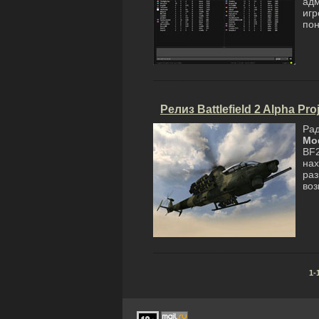
адм
иг
пон
Релиз Battlefield 2 Alpha Pro
Ра
Mo
BF
на
раз
воз
1-