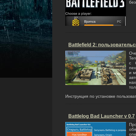
без
Battlefield 2: пользователь
Оч
Ter
с 
пех
и м
ав
нах
тол
Инструкция по установке пользоват
Battlelog Bad Launcher v 0.7
Про
обя
оп