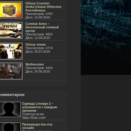
Обзор Counter-
Strike:Global Offensive
Контейнеры
Просмотров:
4783
Дата:
15.08.2018
Combat Arms –
бесплатный сетевой
шутер
Просмотров:
4823
Дата:
13.08.2018
Обзор steam
Просмотров:
4774
Дата:
25.07.2018
Wolfenstein
Просмотров:
4419
Дата:
20.06.2018
омментарии
Одежда Lineage 2 –
улучшается с каждым
уровнем
Советую всем
https://l2an.com/
Преимущества игр
онлайн