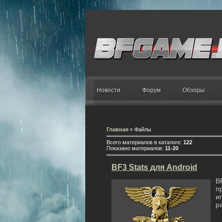
Новости
Форум
Обзоры
Главная
»
Файлы
Всего материалов в каталоге
:
122
Показано материалов
:
11-20
BF3 Stats для Android
B
п
и
р