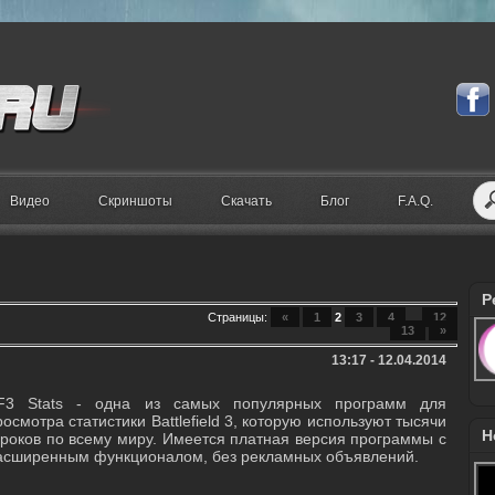
Видео
Скриншоты
Скачать
Блог
F.A.Q.
Р
Страницы
:
«
1
2
3
4
...
12
13
»
13:17 - 12.04.2014
F3 Stats - одна из самых популярных программ для
росмотра статистики Battlefield 3, которую используют тысячи
Н
гроков по всему миру. Имеется платная версия программы с
асширенным функционалом, без рекламных объявлений.