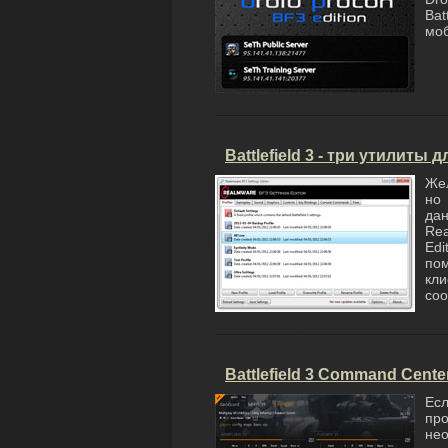
Bat
моб
Battlefield 3 - три утилиты
Жел
но
дан
Re
Edi
по
кл
соо
Battlefield 3 Command Cente
Есл
пр
не