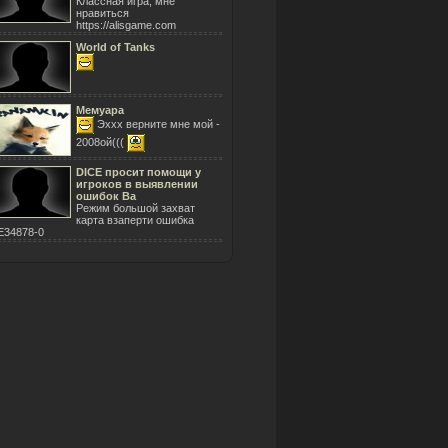
Классная игра, мне
нравиться
https://alisgame.com
World of Tanks
Мемуара
Эххх верните мне мой -
2008ой(((
DICE просит помощи у
игроков в выявлении
ошибок Ba
Режим большой захват
карта взаперти ошибка
E34878-0