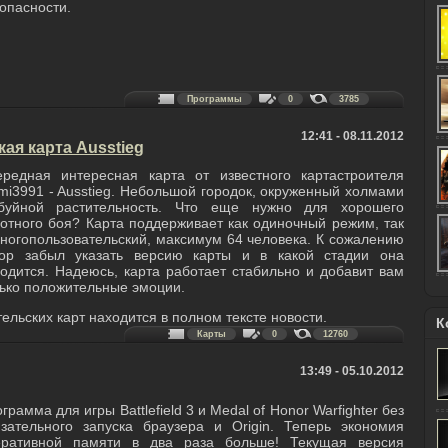
опасности.
Программы
0
3785
12:41 - 08.11.2012
ская карта Ausstieg
ередная интересная карта от известного картастроителя
mi3991 - Ausstieg. Небольшой городок, окруженный холмами
буйной растительность. Что еще нужно для хорошего
отного боя? Карта поддерживает как одиночный режим, так
ногопользовательский, максимум 64 человека. К сожалению
тор забыл указать версию карты и в какой стадии она
одится. Надеюсь, карта работает стабильно и добавит вам
ько положительные эмоции.
ельских карт находится в полном тексте новости.
К
Карты
0
12760
13:49 - 05.10.2012
грамма для игры Battlefield 3 и Medal of Honor Warfighter без
зательного запуска браузера и Origin. Теперь экономия
еративной памяти в два раза больше! Текущая версия