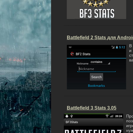
Battlefield 2 Stats для Andro
В
и
с
ва
Battlefield 3 Stats 3.05
Про
поз
игр
ну