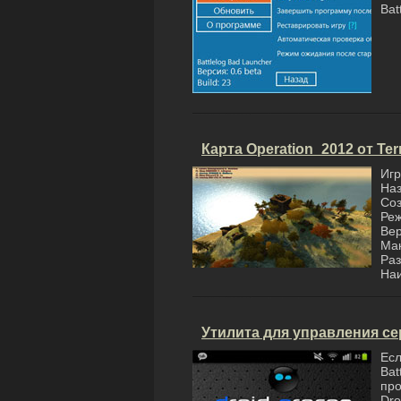
Bat
Карта Operation_2012 от Te
Игр
Наз
Соз
Реж
Вер
Мак
Раз
Наи
Утилита для управления сер
Ес
Bat
про
Dr