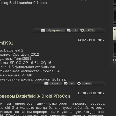
tlelog Bad Launcher 0.7 beta.
Программы
2
9770
14:02 - 19.09.2012
rmi3991
а: Battlefield 2
вание: Operation_2012
датель: Termi3991
C
имы: SP, CO-OP 16-64, CQ 16
сия: 1.5 финальная стабильная
симальное количество игроков: 64
мер архива: 27 Mb
менование архива: operation_2012.zip
Карты
0
8349
15:30 - 21.01.2012
вером Battlefield 3- Droid PRoCon
ли вы являетесь администратором игрового сервера
tlefield 3 и желаете всегда быть в курсе событий, которые
исходят на вашем сервере, значит данная утилита для вас.
oid PRoCon позволит вам управлять игровым сервером