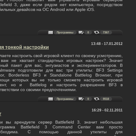
tlefield 3, даже если рядом нет компьютера, посредством
ильных девайсов на ОС Android или Apple iOS.
Программы
0
7367
13:48 - 17.01.2012
 для тонкой настройки
аете настроить свой игровой клиент по своему усмотрению,
 вам не хватает стандартных игровых настроек? Значит
ный пакет для вас, энтузиастов и экспериментаторов. В
almware подготовили для вас три утилиты: BF3 Settings
tor, Borderless BF3 и Standalone Battlelog Browser, при
мощи которых вы не только сможете настроить игровой
иент, но и Battlelog и настроить разрешение BF3 в
тветствии со своими предпочтениями.
Программы
0
9518
16:29 - 02.11.2011
r
и вы арендуете сервер Battlefield 3, значит небольшая
ограмма Battlefield 3 Command Center вам просто
обходима. С помощью данной утилиты для