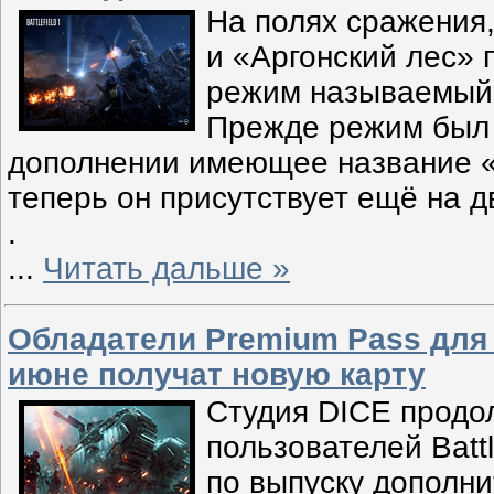
На полях сражения,
и «Аргонский лес» 
режим называемый
Прежде режим был 
дополнении имеющее название «
теперь он присутствует ещё на д
.
...
Читать дальше »
Обладатели Premium Pass для Ba
июне получат новую карту
Студия DICE продо
пользователей Battl
по выпуску дополни