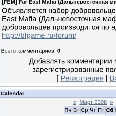
[FEM] Far East Mafia (Дальневосточная м
Объявляется набор добровольцев
East Mafia (Дальневосточная ма
добровольцев производится по 
http://bfgame.ru/forum/
Всего комментариев
:
0
Добавлять комментарии м
зарегистрированные по
[
Регистрация
|
В
Calendar
«
Март 2008
»
Пн
Вт
Ср
Чт
Пт
Сб