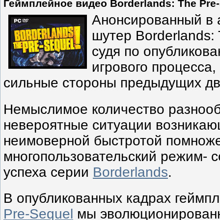
Геймплейное видео Borderlands: The Pre
Анонсированный в а
шутер Borderlands: 
судя по опубликов
игрового процесса,
сильные стороны предыдущих дв
Немыслимое количество разнооб
невероятные ситуации возникающ
неимоверной быстротой помнож
многопользовательский режим- 
успеха серии
Borderlands
.
В опубликованных кадрах геймп
Pre-Sequel
мы эволюционированн