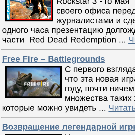
Rockstar 3 - го ма
своего офиса пере
журналистами и сд
одного часа презентацию долгож
части Red Dead Redemption
...
Ч
Free Fire – Battlegrounds
С первого взгляд
что эта новая иг
году, почти ничем
множества таких
которые можно увидеть
...
Читат
Возвращение легендарной игр