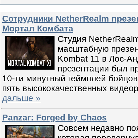
Сотрудники NetherRealm презе
Мортал Комбата
Студия NetherReal
масштабную презен
Kombat 11 в Лос-А
презентации был п
10-ти минутный геймплей бойцов
пять высококачественных видео
дальше »
Panzar: Forged by Chaos
Совсем недавно по
которая перевернул