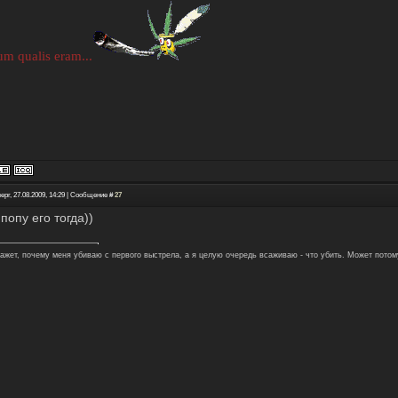
m qualis eram...
ерг, 27.08.2009, 14:29 | Сообщение #
27
 попу его тогда))
кажет, почему меня убиваю с первого выстрела, а я целую очередь всаживаю - что убить. Может потом