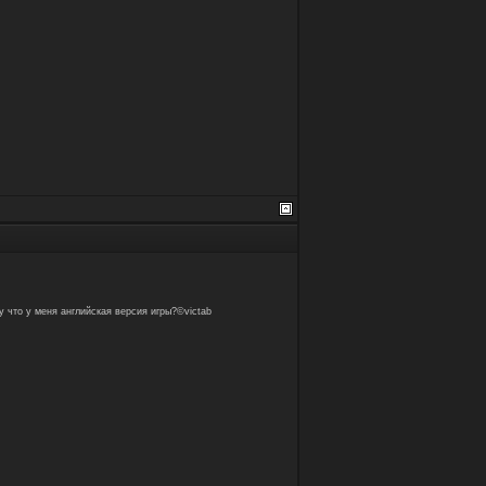
у что у меня английская версия игры?©victab