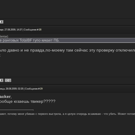
ерг, 27.08.2009, 14:37 | Сообщение #
28
Sentar
)
же ранговых TotalBF тупо кикает ПБ.
ыло давно и не правда,по-моему там сейчас эту проверку отключил
.
ица, 28.08.2009, 02:35 | Сообщение #
29
acker
,
вообще юзаешь твикер?????
кажет, почему меня убиваю с первого выстрела, а я целую очередь всаживаю - что убить. Может потом