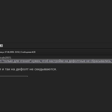
ица, 07.08.2009, 15:53 | Сообщение #
23
rivallo2007
)
т "только для чтения" нужен, чтоб настройки на дефолтные не сбрасывались
и и так на дефолт не скидываются.