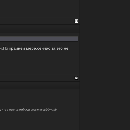
и.По крайней мере,сейчас за это не
у что у меня английская версия игры?©victab