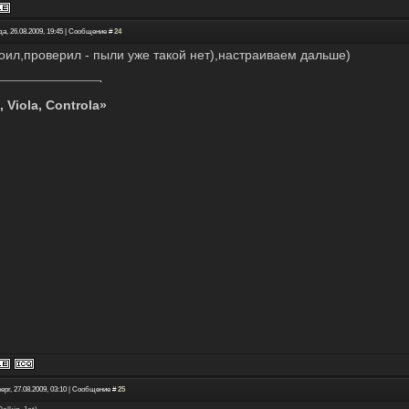
а, 26.08.2009, 19:45 | Сообщение #
24
оил,проверил - пыли уже такой нет),настраиваем дальше)
, Viola, Controla»
ерг, 27.08.2009, 03:10 | Сообщение #
25