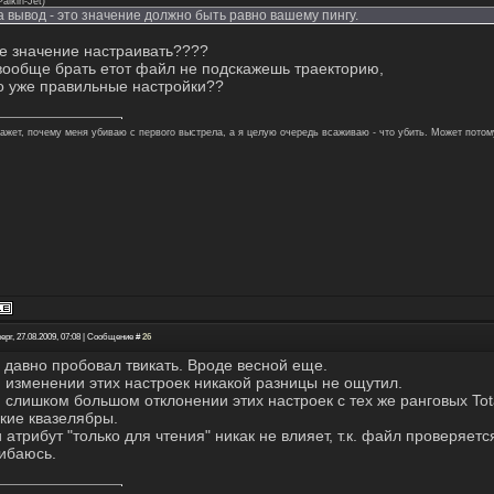
Palkin-Jet
)
 вывод - это значение должно быть равно вашему пингу.
ое значение настраивать????
 вообще брать етот файл не подскажешь траекторию,
то уже правильные настройки??
кажет, почему меня убиваю с первого выстрела, а я целую очередь всаживаю - что убить. Может потом
ерг, 27.08.2009, 07:08 | Сообщение #
26
о давно пробовал твикать. Вроде весной еще.
и изменении этих настроек никакой разницы не ощутил.
и слишком большом отклонении этих настроек с тех же ранговых Tot
акие квазелябры.
и атрибут "только для чтения" никак не влияет, т.к. файл проверяе
ибаюсь.