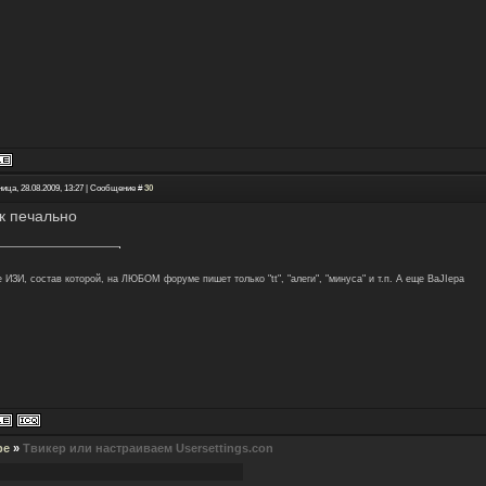
ица, 28.08.2009, 13:27 | Сообщение #
30
ак печально
 ИЗИ, состав которой, на ЛЮБОМ форуме пишет только "tt", "алеги", "минуса" и т.п. А еще BaJIepa
ре
»
Твикер или настраиваем Usersettings.con