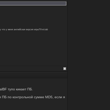
у что у меня английская версия игры?©victab
alBF тупо кикает ПБ.
тся ПБ по контрольной сумме MD5, если я