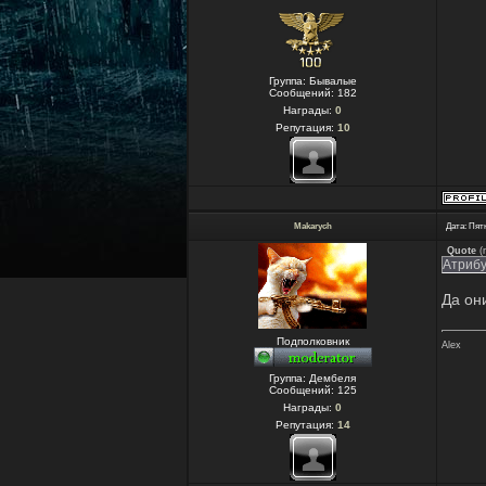
Группа: Бывалые
Сообщений:
182
Награды:
0
Репутация:
10
Makarych
Дата: Пятн
Quote
(
Атрибу
Да он
Подполковник
Alex
Группа: Дембеля
Сообщений:
125
Награды:
0
Репутация:
14