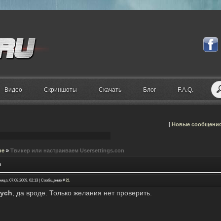
Видео
Скриншоты
Скачать
Блог
F.A.Q.
[
Новые сообщени
ре
»
Твикер или настраиваем Usersettings.con
n
ица, 07.08.2009, 02:13 | Сообщение #
21
rych
, да вроде. Только желания нет проверить.