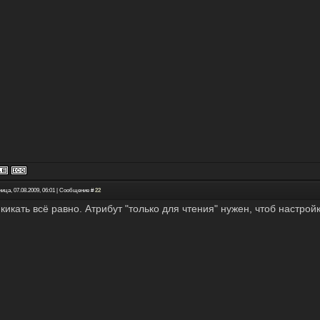
ица, 07.08.2009, 06:01 | Сообщение #
22
 кикать всё равно. Атрибут "только для чтения" нужен, чтоб настро