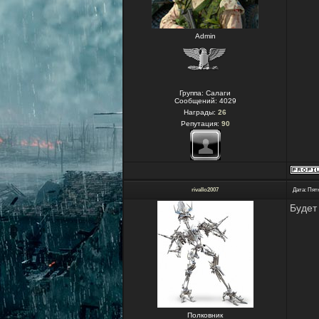
Admin
Группа: Салаги
Сообщений:
4029
Награды:
26
Репутация:
90
rivallo2007
Дата: Пятн
Будет
Полковник