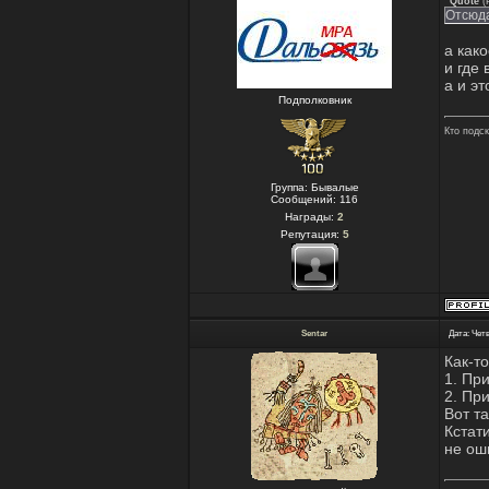
Quote
(
Отсюда
а как
и где
а и э
Подполковник
Кто подс
Группа: Бывалые
Сообщений:
116
Награды:
2
Репутация:
5
Sentar
Дата: Четв
Как-т
1. Пр
2. Пр
Вот т
Кстат
не ош