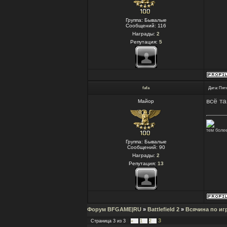
Группа: Бывалые
Сообщений:
116
Награды:
2
Репутация:
5
fafa
Дата: Пятн
всё т
Майор
тем более
Группа: Бывалые
Сообщений:
90
Награды:
2
Репутация:
13
Форум BFGAME|RU
»
Battlefield 2
»
Всячина по иг
3
Страница
3
из
3
«
1
2