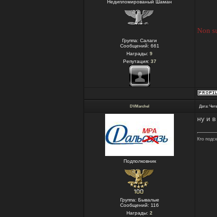
Недипломированый Шаман
Non su
Группа: Салаги
Сообщений:
661
Награды:
9
Репутация:
37
DVMarchel
Дата: Четв
ну и в
Кто подс
Подполковник
Группа: Бывалые
Сообщений:
116
Награды:
2