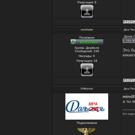
Репутация:
5
mindfacker
Дата: Четв
Quote
(
Полковник
с тех 
Группа: Дембеля
Это б
Сообщений:
236
кикает
Награды:
0
Репутация:
19
DVMarchel
Дата: Пятн
mindf
а ты 
Кто подс
Подполковник