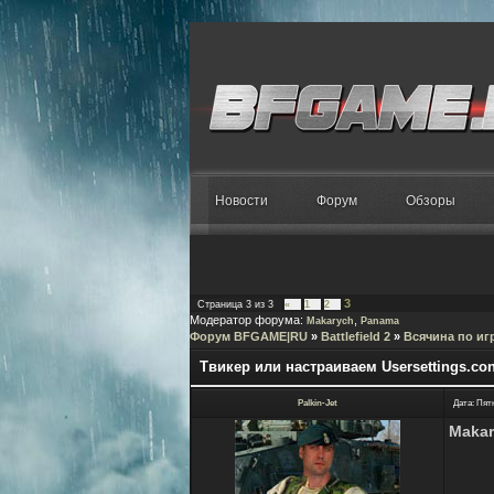
Новости
Форум
Обзоры
3
Страница
3
из
3
«
1
2
Модератор форума:
,
Makarych
Panama
Форум BFGAME|RU
»
Battlefield 2
»
Всячина по иг
Твикер или настраиваем Usersettings.co
Palkin-Jet
Дата: Пятн
Maka