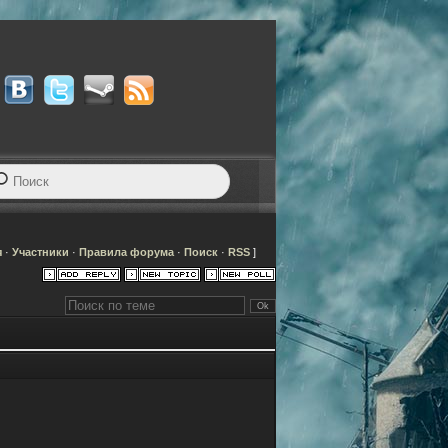
я
·
Участники
·
Правила форума
·
Поиск
·
RSS
]