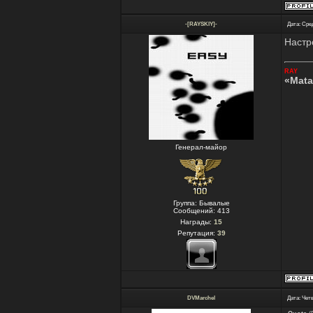
-[RAYSKIY]-
Дата: Сред
Настр
RAY
«Mata
Генерал-майор
Группа: Бывалые
Сообщений:
413
Награды:
15
Репутация:
39
DVMarchel
Дата: Четв