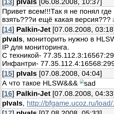
[
13
]
pIvaIs
[06.08.2008, 10:37]
Привет всем!!!Так я не понял где
взять???и ещё какая версия???
[
14
]
Palkin-Jet
[07.08.2008, 03:18
pIvaIs
, мониторить нужно в HLS
IP для мониторинга.
С техникой- 77.35.112.3:16567:2
Инфантри- 77.35.112.4:16568:29
[
15
]
pIvaIs
[07.08.2008, 04:04]
А что такое HLSW&&&
[
16
]
Palkin-Jet
[07.08.2008, 04:33
pIvaIs
,
http://bfgame.ucoz.ru/load
[
17
]
pIvaIs
[07.08.2008, 05:33]