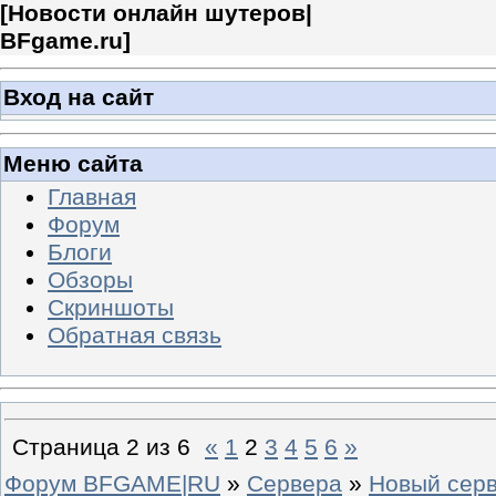
[
Новости онлайн шутеров|
BFgame.ru
]
Вход на сайт
Меню сайта
Главная
Форум
Блоги
Обзоры
Скриншоты
Обратная связь
Страница
2
из
6
«
1
2
3
4
5
6
»
Форум BFGAME|RU
»
Сервера
»
Новый сер