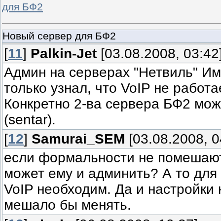
для БФ2
Новый сервер для БФ2
[
11
]
Palkin-Jet
[03.08.2008, 03:42
Админ на серверах "Нетвиль" Им
только узнал, что VoIP не работа
Конкретно 2-ва сервера БФ2 мож
(sentar).
[
12
]
Samurai_SEM
[03.08.2008, 0
если формальности не помешают 
может ему и админить? А то для
VoIP необходим. Да и настройки к
мешало бы менять.