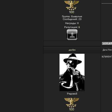
Группа: Бывалые
Сообщений:
23
Награды:
0
Репутация:
6
ден4ик
Дата: Пятн
клиен
Рядовой