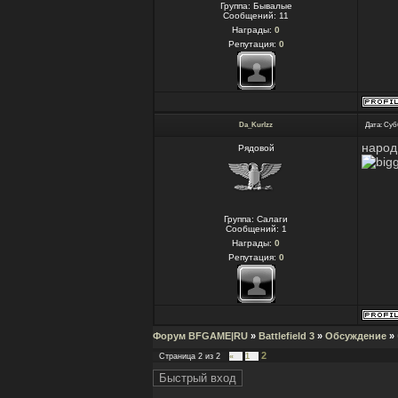
Группа: Бывалые
Сообщений:
11
Награды:
0
Репутация:
0
Da_Kurlzz
Дата: Суб
народ
Рядовой
Группа: Салаги
Сообщений:
1
Награды:
0
Репутация:
0
Форум BFGAME|RU
»
Battlefield 3
»
Обсуждение
»
2
Страница
2
из
2
«
1