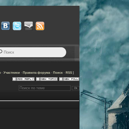
я
·
Участники
·
Правила форума
·
Поиск
·
RSS
]