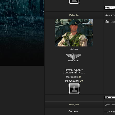
Palkin-Jet
Дата: Субб
Инте
Admin
Группа: Салаги
Сообщений:
4029
Награды:
26
Репутация:
90
majer_alex
Дата: Пятн
прият
Сержант