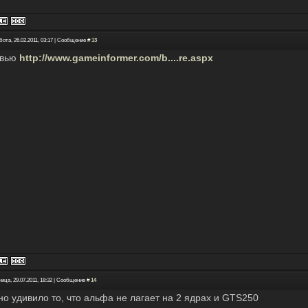
ота, 26.02.2011, 03:17 | Сообщение #
13
рвью
http://www.gameinformer.com/b....re.aspx
ица, 29.07.2011, 18:32 | Сообщение #
14
но удивило то, что альфа не лагает на 2 ядрах и GTS250