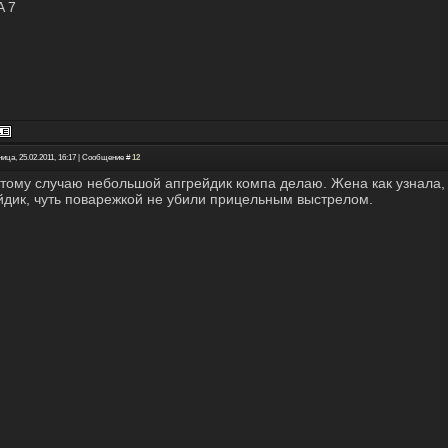
 7
ица, 25.02.2011, 16:17 | Сообщение #
12
этому случаю небольшой апгрейдик компа делаю. Жена как узнала, 
йдик, чуть поварежкой не убили прицельным выстрелом.