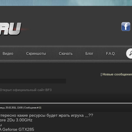
Видео
Скриншоты
Скачать
Блог
F.A.Q.
[
Новые сообщени
Открыт официальный сайт BF3
ица, 25.02.2011, 13:00 | Сообщение #
11
нтересно какие ресурсы будет жрать игруха ,,,??
 Core 2Du 3.00GHz
u
A Geforse GTX285