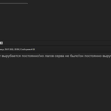
ица, 29.07.2011, 20:58 | Сообщение #
15
т вырубается постоянно!но лагов серва не было!он постоянно выруба