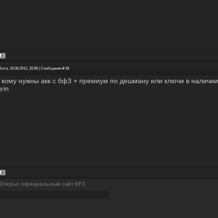
бота, 16.06.2012, 20:06 | Сообщение #
16
 кому нужны акк с бф3 + премиум по дешману или ключи в наличии 5
Открыт официальный сайт BF3