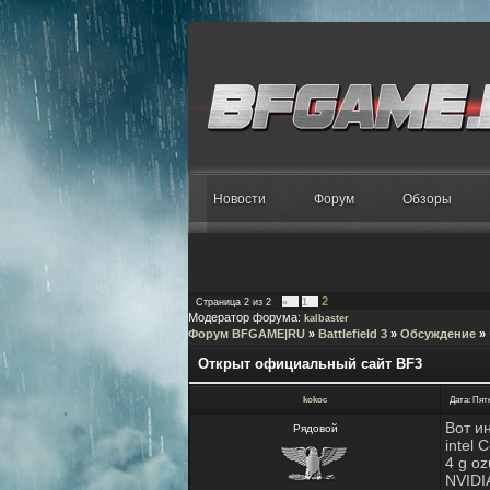
Новости
Форум
Обзоры
2
Страница
2
из
2
«
1
Модератор форума:
kalbaster
Форум BFGAME|RU
»
Battlefield 3
»
Обсуждение
»
Открыт официальный сайт BF3
kokoc
Дата: Пятн
Вот и
Рядовой
intel
4 g oz
NVIDI