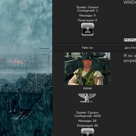
WINDA
Группа: Салаги
Сообщений:
2
Награды:
0
Репутация:
0
Palkin-Jet
Дата: Пятн
Я по 
апгре
Admin
Группа: Салаги
Сообщений:
4029
Награды:
26
Репутация:
90