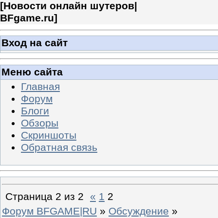
[
Новости онлайн шутеров|
BFgame.ru
]
Вход на сайт
Меню сайта
Главная
Форум
Блоги
Обзоры
Скриншоты
Обратная связь
Страница
2
из
2
«
1
2
Форум BFGAME|RU
»
Обсуждение
»