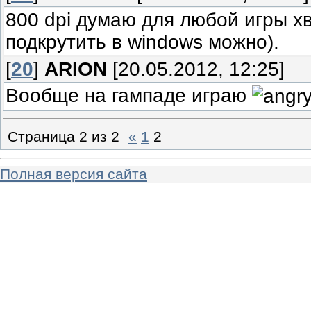
800 dpi думаю для любой игры хв
подкрутить в windows можно).
[
20
]
ARION
[20.05.2012, 12:25]
Вообще на гампаде играю
Страница
2
из
2
«
1
2
Полная версия сайта