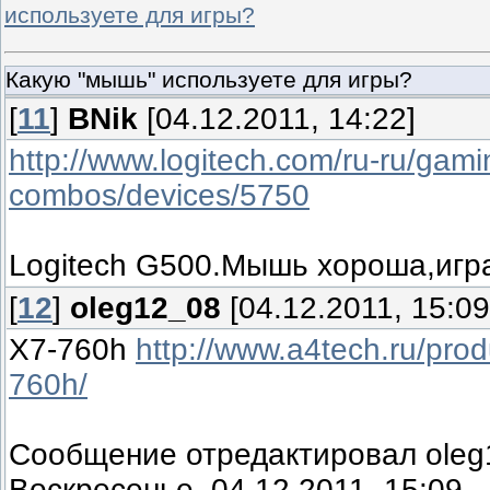
используете для игры?
Какую "мышь" используете для игры?
[
11
]
BNik
[04.12.2011, 14:22]
http://www.logitech.com/ru-ru/gam
combos/devices/5750
Logitech G500.Мышь хороша,игра
[
12
]
oleg12_08
[04.12.2011, 15:09
X7-760h
http://www.a4tech.ru/pro
760h/
Сообщение отредактировал
ole
Воскресенье, 04.12.2011, 15:09