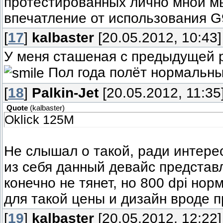
протестированных лично мной 
впечатление от использования G
[
17
]
kalbaster
[20.05.2012, 10:43]
У меня сташеная с предыдущей 
Пол года полёт нормальны
[
18
]
Palkin-Jet
[20.05.2012, 11:35
Quote
(
kalbaster
)
Oklick 125M
Не слышал о такой, ради интере
из себя данный девайс представ
конечно не тянет, но 800 dpi но
для такой цены и дизайн вроде 
[
19
]
kalbaster
[20.05.2012, 12:22]