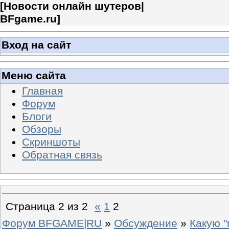
[
Новости онлайн шутеров|
BFgame.ru
]
Вход на сайт
Меню сайта
Главная
Форум
Блоги
Обзоры
Скриншоты
Обратная связь
Страница
2
из
2
«
1
2
Форум BFGAME|RU
»
Обсуждение
»
Какую 