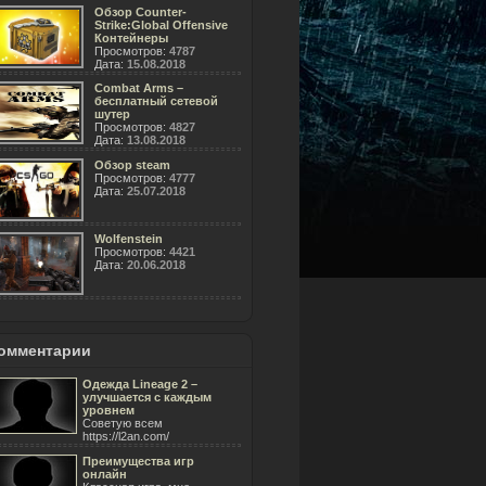
Обзор Counter-
Strike:Global Offensive
Контейнеры
Просмотров:
4787
Дата:
15.08.2018
Combat Arms –
бесплатный сетевой
шутер
Просмотров:
4827
Дата:
13.08.2018
Обзор steam
Просмотров:
4777
Дата:
25.07.2018
Wolfenstein
Просмотров:
4421
Дата:
20.06.2018
омментарии
Одежда Lineage 2 –
улучшается с каждым
уровнем
Советую всем
https://l2an.com/
Преимущества игр
онлайн