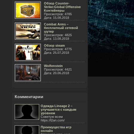
Обзор Counter-
Strike:Global Offensive
Контейнеры
Просмотров:
4785
Дата:
15.08.2018
Combat Arms –
бесплатный сетевой
шутер
Просмотров:
4825
Дата:
13.08.2018
Обзор steam
Просмотров:
4775
Дата:
25.07.2018
Wolfenstein
Просмотров:
4421
Дата:
20.06.2018
Комментарии
Одежда Lineage 2 –
улучшается с каждым
уровнем
Советую всем
https://l2an.com/
Преимущества игр
онлайн