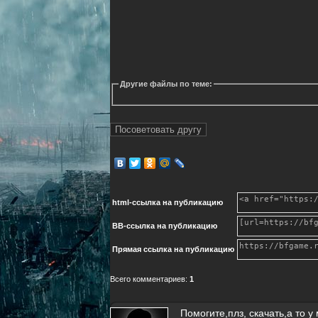
Другие файлы по теме:
html-cсылка на публикацию
BB-cсылка на публикацию
Прямая ссылка на публикацию
Всего комментариев
:
1
Помогите,плз, скачать,а то у