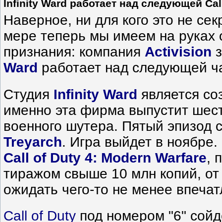
Infinity Ward работает над следующей Call
Наверное, ни для кого это не сек
мере теперь мы имеем на руках
признания: компания
Activision
з
Ward
работает над следующей 
Студия
Infinity Ward
является со
именно эта фирма выпустит шест
военного шутера. Пятый эпизод 
Treyarch
. Игра выйдет в ноябре
Call of Duty 4: Modern Warfare
, 
тиражом свыше 10 млн копий, о
ожидать чего-то не менее впеча
Call of Duty
под номером "6" сойд