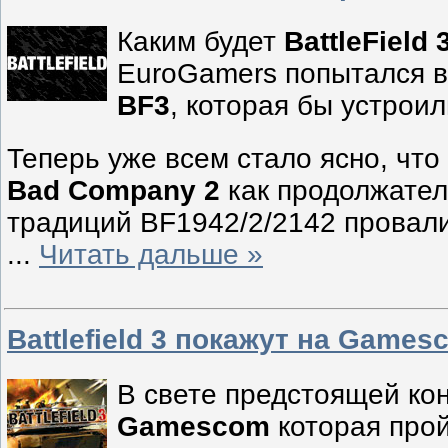
Каким будет
BattleField 
EuroGamers попытался 
BF3
, которая бы устроил
Теперь уже всем стало ясно, чт
Bad Company 2
как продолжател
традиций BF1942/2/2142 провали
...
Читать дальше »
Battlefield 3 покажут на Game
В свете предстоящей к
Gamescom
которая прой