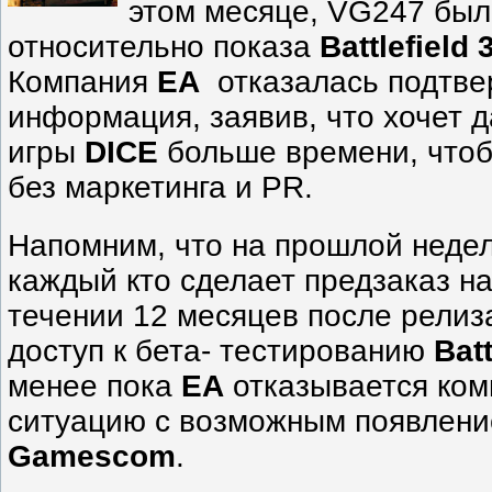
этом месяце, VG247 был
относительно показа
Battlefield 
Компания
EA
отказалась подтве
информация, заявив, что хочет д
игры
DICE
больше времени, чтоб
без маркетинга и PR.
Напомним, что на прошлой недел
каждый кто сделает предзаказ н
течении 12 месяцев после релиза
доступ к бета- тестированию
Batt
менее пока
EA
отказывается ко
ситуацию с возможным появлен
Gamescom
.