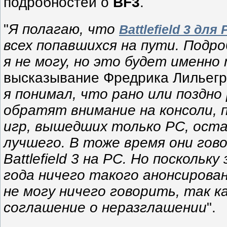
подробностей о
BF3
.
"
Я полагаю, что
Battlefield 3 для 
всех попавшихся на пути. Подр
я не могу, но это будет именно
высказывание Фредрика Лильегре
я понимал, что рано или поздно
обратят внимание на консоли, 
игр, вышедших только PC, ост
лучшего. В тоже время они гово
Battlefield 3 на PC. Но поскольк
года ничего такого анонсирован
не могу ничего говорить, так к
соглашение о неразглашении
".