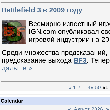
Battlefield 3 в 2009 году
Всемирно известный игр
IGN.com опубликовал св
игровой индустрии на 20
Среди множества предсказаний,
предсказание выхода
BF3
. Тепер
дальше »
«
1
2
...
49
50
51
Calendar
«
Август 2026
»