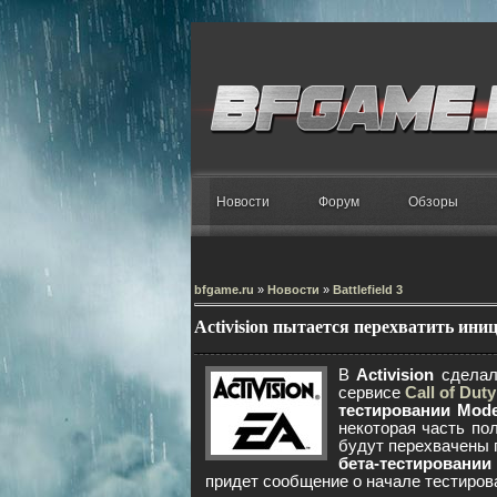
Новости
Форум
Обзоры
bfgame.ru
»
Новости
»
Battlefield 3
Activision пытается перехватить ини
В
Activision
сделал
сервисе
Call of Duty
тестировании Mode
некоторая часть по
будут перехвачены 
бета-тестировании
придет сообщение о начале тестиров