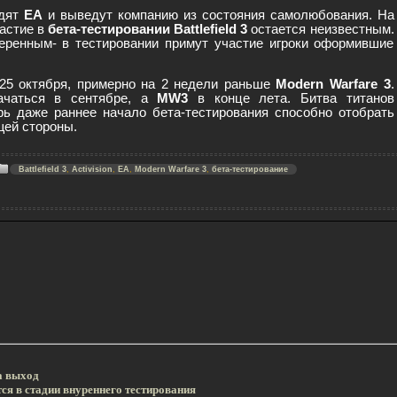
дят
EA
и выведут компанию из состояния самолюбования. На
частие в
бета-тестировании Battlefield 3
остается неизвестным.
еренным- в тестировании примут участие игроки оформившие
25 октября, примерно на 2 недели раньше
Modern Warfare 3
.
чаться в сентябре, а
MW3
в конце лета. Битва титанов
рь даже раннее начало бета-тестирования способно отобрать
щей стороны.
Battlefield 3
,
Activision
,
EA
,
Modern Warfare 3
,
бета-тестирование
а выход
тся в стадии внуреннего тестирования