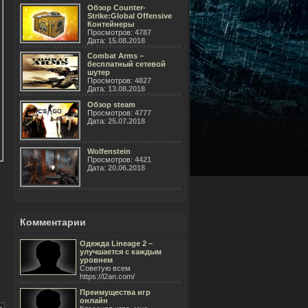
Обзор Counter-
Strike:Global Offensive
Контейнеры
Просмотров:
4787
Дата:
15.08.2018
Combat Arms –
бесплатный сетевой
шутер
Просмотров:
4827
Дата:
13.08.2018
Обзор steam
Просмотров:
4777
Дата:
25.07.2018
Wolfenstein
Просмотров:
4421
Дата:
20.06.2018
Комментарии
Одежда Lineage 2 –
улучшается с каждым
уровнем
Советую всем
https://l2an.com/
Преимущества игр
онлайн