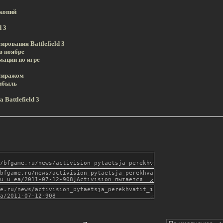
 копий
d 3
рования Battlefield 3
 в ноябре
рмации по игре
 тиражом
рибыль
Battlefield 3