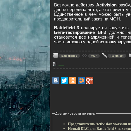
Возможно действия
Activision
разбу
дворе середина лета, а кто примет у
Единственное в чем можно быть ув
предварительный заказ на MOH.
Battlefield 3
планируется запустить 
Бета-тестирование BF3
должно на
становится все напряженней и тепе
часть игроков у одной из конкурирую
Battlefield 3
4007
Palkin-Jet
Другие новости по теме:
Представителю Activision указали н
Новый DLC для Battlefield 3 находи