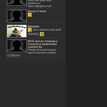
Классная игра, мне
нравиться
https://alisgame.com
World of Tanks
Мемуара
Эххх верните мне мой -
2008ой(((
DICE просит помощи у
игроков в выявлении
ошибок Ba
Режим большой захват
карта взаперти ошибка
CE34878-0