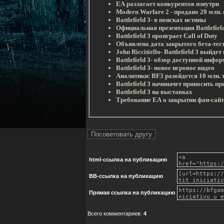
EA разлагает конкурентов изнутри
Modern Warfare 2 - продано 20 млн.
Battlefield 3- в поисках истины
Официальная презентация Battlefiel
Battlefield 3 проиграет Call of Duty
Объявлена дата закрытого бета-тести
John Riccitiello- Battlefield 3 выйдет
Battlefield 3- обзор доступной инфо
Battlefield 3- новое игровое видео
Аналитики: BF3 разойдется 10 млн.
Battlefield 3 начиначет приносить п
Battlefield 3 на выставках
Требование EA о закрытии фан-сайта 
html-cсылка на публикацию
BB-cсылка на публикацию
Прямая ссылка на публикацию
Всего комментариев
:
4