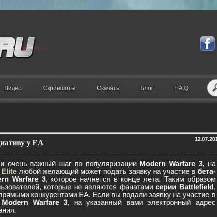
Видео
Скриншоты
Скачать
Блог
F.A.Q.
12.07.20
циативу у EA
и очень важный шаг по популяризации
Modern Warfare 3
, на
 Elite
любой желающий может подать заявку на участие в
бета-
rn Warfare 3
, которое начнется в конце лета. Таким образом
льзователей, которые не являются фанатами
серии Battlefield
,
прямыми конкурентами EA. Если вы подали заявку на участие в
 Modern Warfare 3
, на указанный вами электронный адрес
ания.