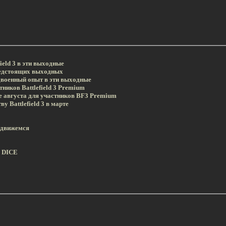
ield 3 в эти выходные
предстоящих выходных
удвоенный опыт в эти выходные
ников Battlefield 3 Premium
е августа для участников BF3 Premium
 Battlefield 3 в марте
а движемся
а DICE