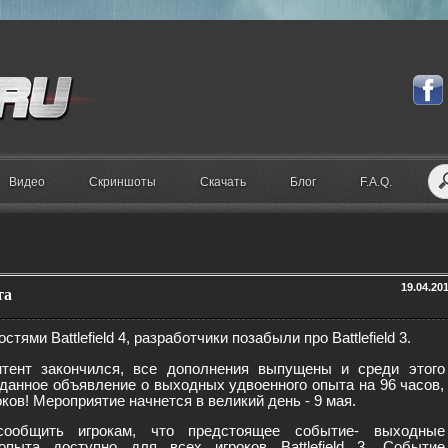
Видео
Скриншоты
Скачать
Блог
F.A.Q.
19.04.20
та
остями Battlefield 4, разработчики позабыли про Battlefield 3.
тент закончился, все дополнения выпущены и среди этого
данное объявление о выходных удвоенного опыта на 96 часов,
оков! Мероприятие начнется в великий день - 9 мая.
общить игрокам, что предстоящее событие- выходные
опыта доступно для всех игроков Battlefield 3. Событие