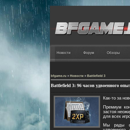
Новости
Форум
Обзоры
bfgame.ru
»
Новости
»
Battlefield 3
Battlefield 3: 96 часов удвоенного опы
Как-то за нов
Премиум кон
застоя неожи
для всех игр
Мы рады со
удвоенного 