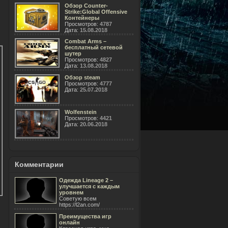
Обзор Counter-
Strike:Global Offensive
Контейнеры
Просмотров:
4787
Дата:
15.08.2018
Combat Arms –
бесплатный сетевой
шутер
Просмотров:
4827
Дата:
13.08.2018
Обзор steam
Просмотров:
4777
Дата:
25.07.2018
Wolfenstein
Просмотров:
4421
Дата:
20.06.2018
Комментарии
Одежда Lineage 2 –
улучшается с каждым
уровнем
Советую всем
https://l2an.com/
Преимущества игр
онлайн