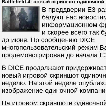
Battlefield 4: новый скриншот одиночно
В преддверии E3 ра
балуют нас новостями
информационном фр
и скорее всего так 
до июня. По сообщению DICE
многопользовательский режим Batt
продемонстрирован до начала E3
В DICE продолжают придерживат
новый игровой скриншот одиночн
неделю. На этой неделе опублик
изображение одиночной компани
На игровом скриншоте одиночно