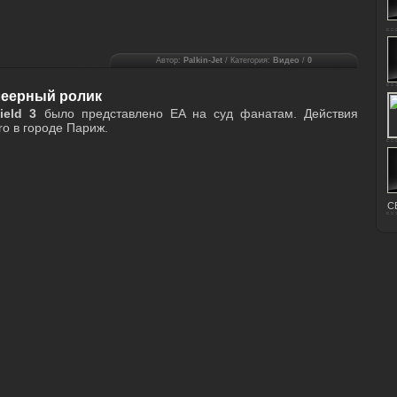
Автор:
Palkin-Jet
/ Категория:
Видео
/
0
плеерный ролик
ield 3
было представлено EA на суд фанатам. Действия
ro в городе Париж.
C