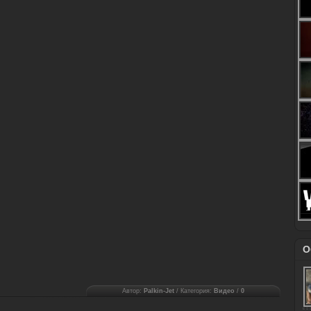
О
Автор:
Palkin-Jet
/ Категория:
Видео
/
0