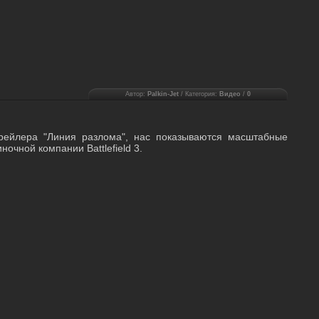
Автор:
Palkin-Jet
/ Категория:
Видео
/
0
трейлера "Линия разлома", нас показываются масштабные
ночной компании Battlefield 3.