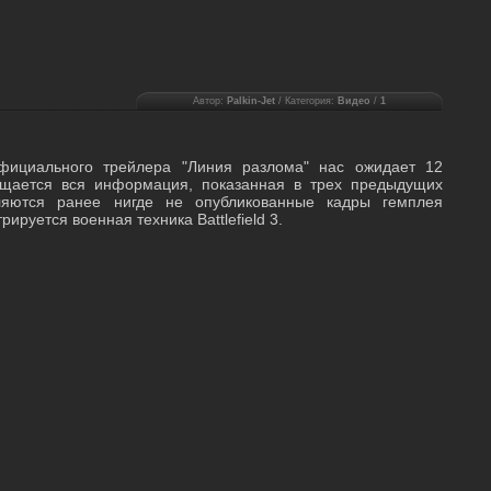
Автор:
Palkin-Jet
/ Категория:
Видео
/
1
фициального трейлера "Линия разлома" нас ожидает 12
бщается вся информация, показанная в трех предыдущих
ляются ранее нигде не опубликованные кадры гемплея
трируется военная техника Battlefield 3.