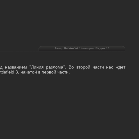
Автор:
Palkin-Jet
/ Категория:
Видео
/
0
д названием "Линия разлома". Во второй части нас ждет
lefield 3, начатой в первой части.