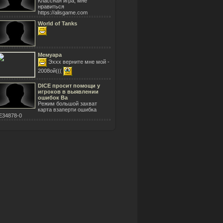
Классная игра, мне
нравиться
https://alisgame.com
World of Tanks
Мемуара
Эххх верните мне мой -
2008ой(((
DICE просит помощи у
игроков в выявлении
ошибок Ba
Режим большой захват
карта взаперти ошибка
E34878-0