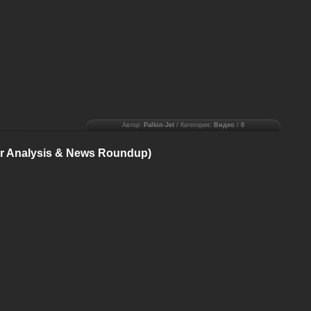
Автор:
Palkin-Jet
/ Категория:
Видео
/
0
aser Analysis & News Roundup)