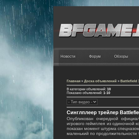
Новости
Форум
Обзоры
Главная
»
Доска объявлений
»
Battlefield 
В категории объявлений
:
10
Показано объявлений
:
1-10
Синглплеер трейлер Battlefiel
Опубликован очередной офици
игрового геймплея из одиночной 
показан момент штурма спецназом 
маленький по продолжительности 