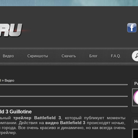
Видео
Скриншоты
Скачать
Блог
F.A.Q.
3
» Видео
Р
d 3 Guillotine
альный
трейлер Battlefield 3
, который публикует моменты
Н
компании. Действия на
видео Battlefield 3
происходят ночью,
города. Все очень красиво и динамично, но как всегда очень
трейлер.