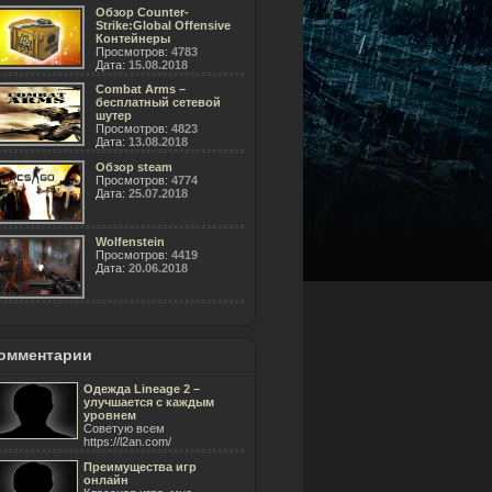
Обзор Counter-
Strike:Global Offensive
Контейнеры
Просмотров:
4783
Дата:
15.08.2018
Combat Arms –
бесплатный сетевой
шутер
Просмотров:
4823
Дата:
13.08.2018
Обзор steam
Просмотров:
4774
Дата:
25.07.2018
Wolfenstein
Просмотров:
4419
Дата:
20.06.2018
омментарии
Одежда Lineage 2 –
улучшается с каждым
уровнем
Советую всем
https://l2an.com/
Преимущества игр
онлайн