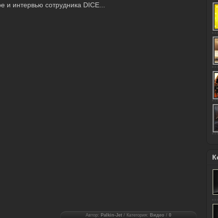
игре и интервью сотрудника DICE...
К
Автор:
Palkin-Jet
/ Категория:
Видео
/
0