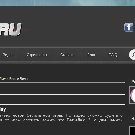
Видео
Скриншоты
Скачать
Блог
F.A.Q.
Play 4 Free
» Видео
Р
lay
й тизер новой бесплатной игры. По видео сложно судить о
Н
 от игры сложить можно- это Battlefield 2, с улучшенной