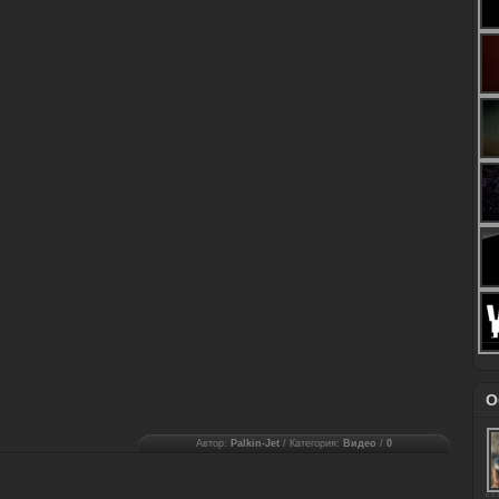
О
Автор:
Palkin-Jet
/ Категория:
Видео
/
0