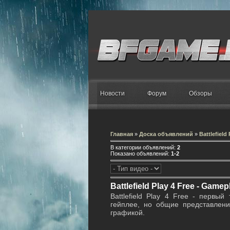
Новости
Форум
Обзоры
Главная
»
Доска объявлений
»
Battlefield 
В категории объявлений
:
2
Показано объявлений
:
1-2
Battlefield Play 4 Free - Gamep
Battlefield Play 4 Free - первы
гейплее, но общие представления
графикой.