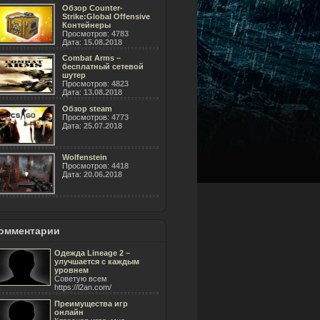
Обзор Counter-
Strike:Global Offensive
Контейнеры
Просмотров:
4783
Дата:
15.08.2018
Combat Arms –
бесплатный сетевой
шутер
Просмотров:
4823
Дата:
13.08.2018
Обзор steam
Просмотров:
4773
Дата:
25.07.2018
Wolfenstein
Просмотров:
4418
Дата:
20.06.2018
омментарии
Одежда Lineage 2 –
улучшается с каждым
уровнем
Советую всем
https://l2an.com/
Преимущества игр
онлайн