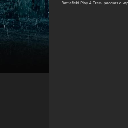
Battlefield Play 4 Free- рассказ о 