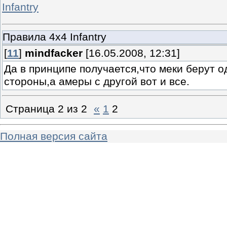
Infantry
Правила 4х4 Infantry
[
11
]
mindfacker
[16.05.2008, 12:31]
Да в принципе получается,что меки берут о
стороны,а амеры с другой вот и все.
Страница
2
из
2
«
1
2
Полная версия сайта