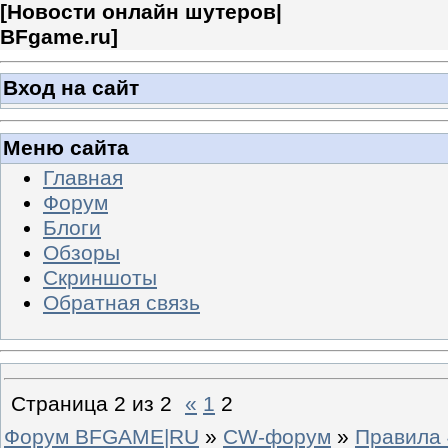
[
Новости онлайн шутеров|
BFgame.ru
]
Вход на сайт
Меню сайта
Главная
Форум
Блоги
Обзоры
Скриншоты
Обратная связь
Страница
2
из
2
«
1
2
Форум BFGAME|RU
»
CW-форум
»
Правила 