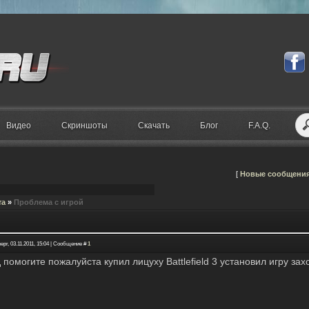
Видео
Скриншоты
Скачать
Блог
F.A.Q.
[
Новые сообщени
та
»
Проблема с игрой
ерг, 03.11.2011, 15:04 | Сообщение #
1
 помогите пожалуйста купил лицуху Battlefield 3 установил игру зах