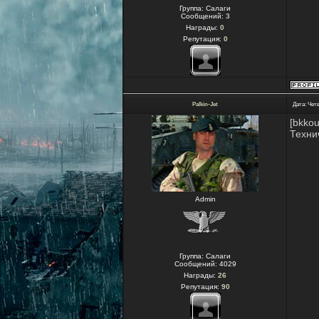
Группа: Салаги
Сообщений:
3
Награды:
0
Репутация:
0
Palkin-Jet
Дата: Четв
[bkkou
Техни
Admin
Группа: Салаги
Сообщений:
4029
Награды:
26
Репутация:
90