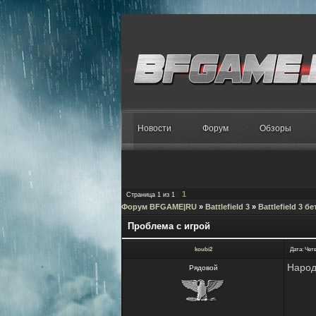
Новости
Форум
Обзоры
1
Страница
1
из
1
Форум BFGAME|RU
»
Battlefield 3
»
Battlefield 3 бе
Проблема с игрой
koubi2
Дата: Четв
Народ
Рядовой