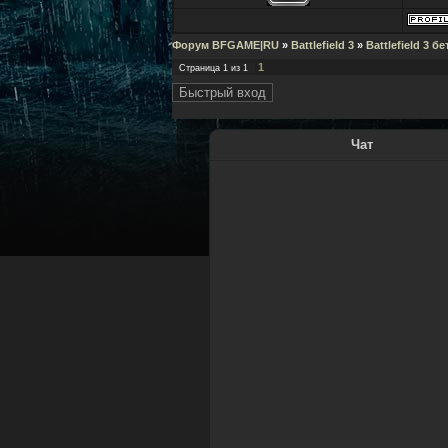
Форум BFGAME|RU
»
Battlefield 3
»
Battlefield 3 бе
1
Страница
1
из
1
Чат