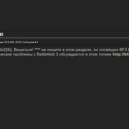
ерг, 03.11.2011, 15:26 | Сообщение #
2
bi2[/b], Вешаться! **** не пишите в этом разделе, он посвящен BF3 
ческие проблемы с Battlefield 3 обсуждаются в этом топике
http://b