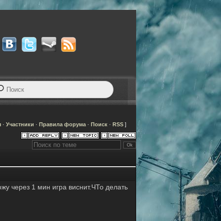
я
·
Участники
·
Правила форума
·
Поиск
·
RSS
]
ожу через 1 мин игра виснит.ЧТо делать