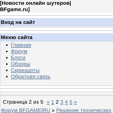
[
Новости онлайн шутеров|
BFgame.ru
]
Вход на сайт
Меню сайта
Главная
Форум
Блоги
Обзоры
Скриншоты
Обратная связь
Страница
2
из
5
«
1
2
3
4
5
»
Форум BFGAME|RU
»
Решение технических