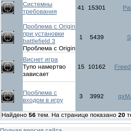
Системны
41
15301
Pal
требования
Проблема с Origin
при установки
1
5439
S
battlefield 3
Проблема с Origin
Виснет игра
Тупо намертво
15
10162
Freed
зависает
Проблема с
3
3992
qxM
входом в игру
Найдено
56
тем. На странице показано
20
т
Полная версия сайта