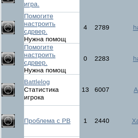
игра.
Помогите
настроить
4
2789
h
сдрвер.
Нужна помощ
Помогите
настроить
0
2283
h
сдрвер.
Нужна помощ
Battlelog
Статистика
13
6007
A
игрока
Проблема с PB
1
2440
Х