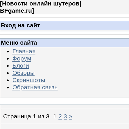
[
Новости онлайн шутеров|
BFgame.ru
]
Вход на сайт
Меню сайта
Главная
Форум
Блоги
Обзоры
Скриншоты
Обратная связь
Страница
1
из
3
1
2
3
»