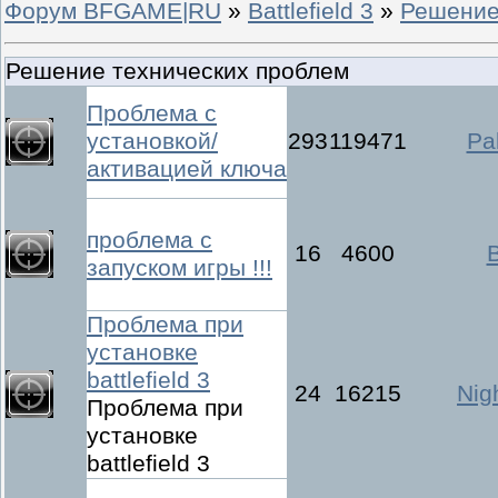
Форум BFGAME|RU
»
Battlefield 3
»
Решение
Решение технических проблем
Проблема с
установкой/
293
119471
Pal
активацией ключа
проблема с
16
4600
запуском игры !!!
Проблема при
установке
battlefield 3
24
16215
Nig
Проблема при
установке
battlefield 3