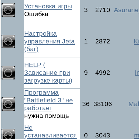
Установка игры
3
2710
Asuran
Ошибка
Настройка
управления Jeta
1
2872
K
(баг)
HELP (
Зависание при
9
4992
i
загрузке карты)
Программа
"Battlefield 3" не
36
38106
Ma
работает
нужна помощь
Не
устанавливается
0
3043
m