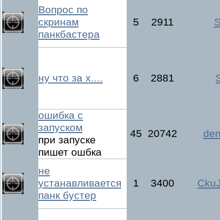
Вопрос по
скринам
5
2911
S
панкбастера
ну что за х....
6
2881
ошибка с
запуском
45
20742
de
при запуске
пишет ошбка
не
устанавливается
1
3400
Cku
панк бустер