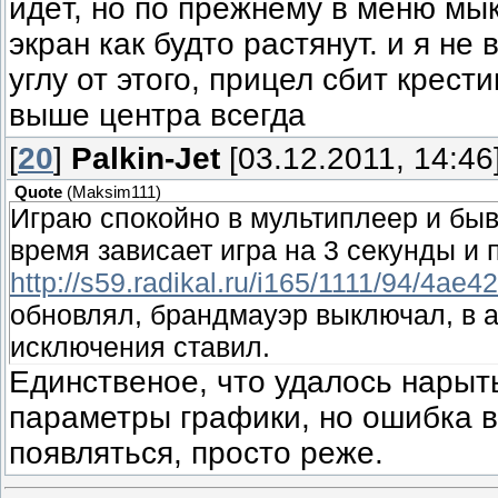
идёт, но по прежнему в меню мык
экран как будто растянут. и я не 
углу от этого, прицел сбит крести
выше центра всегда
[
20
]
Palkin-Jet
[03.12.2011, 14:46
Quote
(
Maksim111
)
Играю спокойно в мультиплеер и быв
время зависает игра на 3 секунды и
http://s59.radikal.ru/i165/1111/94/4ae4
обновлял, брандмауэр выключал, в 
исключения ставил.
Единственое, что удалось нарыт
параметры графики, но ошибка в
появляться, просто реже.