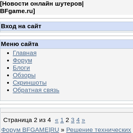
[
Новости онлайн шутеров|
BFgame.ru
]
Вход на сайт
Меню сайта
Главная
Форум
Блоги
Обзоры
Скриншоты
Обратная связь
Страница
2
из
4
«
1
2
3
4
»
Форум BFGAME|RU
»
Решение технических