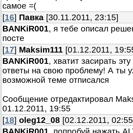
самое =(
[
16
]
Павка
[30.11.2011, 23:15]
BANKiR001
, я тебе описал реше
посте
[
17
]
Maksim111
[01.12.2011, 19:5
BANKiR001
, хватит засирать эту
ответы на свою проблему! А ты 
возможной теме отписался
Сообщение отредактировал
Mak
01.12.2011, 19:55
[
18
]
oleg12_08
[02.12.2011, 02:55
BANKiR001
, попробуй нажать AL