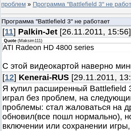
проблем
»
Программа "Battlefield 3" не рабо
Программа "Battlefield 3" не работает
[
11
]
Palkin-Jet
[26.11.2011, 15:56]
Quote
(
Maksim111
)
ATI Radeon HD 4800 series
С этой видеокартой наверно ми
[
12
]
Kenerai-RUS
[29.11.2011, 13
Я купил расширенный Battlefield 
играл без проблем, на следующи
проблемы: стал жаловаться на д
обновил(все пошл нормально), но
включении или сохранении игры, 