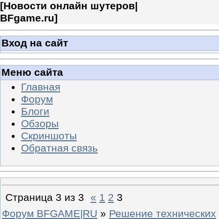
[
Новости онлайн шутеров|
BFgame.ru
]
Вход на сайт
Меню сайта
Главная
Форум
Блоги
Обзоры
Скриншоты
Обратная связь
Страница
3
из
3
«
1
2
3
Форум BFGAME|RU
»
Решение технических