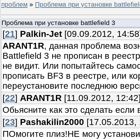
проблем
»
Проблема при установке battlefiel
Проблема при установке battlefield 3
[
21
]
Palkin-Jet
[09.09.2012, 14:58
ARANT1R
, данная проблема воз
Battlefield 3 не прописан в реестр
не видит. Или попытайтесь само
прописать BF3 в реестре, или ко
переустановите последнюю верси
[
22
]
ARANT1R
[11.09.2012, 12:42
Обьясните как это сделать если в
[
23
]
Pashakilin2000
[17.05.2013, 
ПОмогите плиз!НЕ могу установи