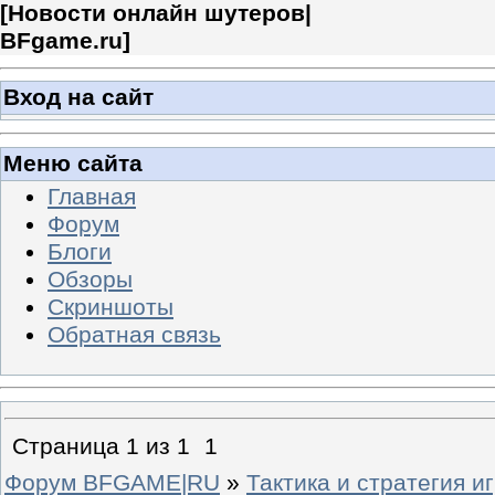
[
Новости онлайн шутеров|
BFgame.ru
]
Вход на сайт
Меню сайта
Главная
Форум
Блоги
Обзоры
Скриншоты
Обратная связь
Страница
1
из
1
1
Форум BFGAME|RU
»
Тактика и стратегия и