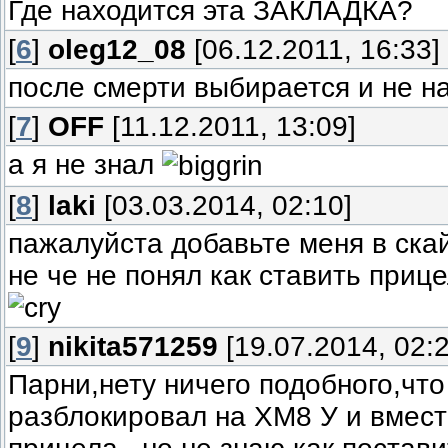
Где находится эта ЗАКЛАДКА?
[
6
]
oleg12_08
[06.12.2011, 16:33]
после смерти выбирается и не 
[
7
]
OFF
[11.12.2011, 13:09]
а я не знал
[
8
]
laki
[03.03.2014, 02:10]
пажалуйста добавьте меня в скай
не че не понял как ставить приц
[
9
]
nikita571259
[19.07.2014, 02:2
Парни,нету ничего подобного,что
разблокировал на ХМ8 У и вмест