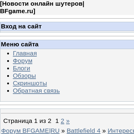
[
Новости онлайн шутеров|
BFgame.ru
]
Вход на сайт
Меню сайта
Главная
Форум
Блоги
Обзоры
Скриншоты
Обратная связь
Страница
1
из
2
1
2
»
Форум BFGAME|RU
»
Battlefield 4
»
Интерес