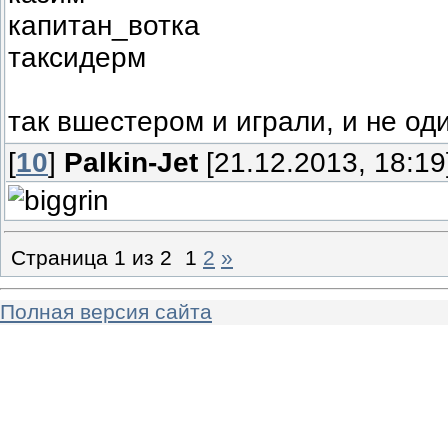
капитан_вотка
таксидерм
так вшестером и играли, и не од
[
10
]
Palkin-Jet
[21.12.2013, 18:19
Страница
1
из
2
1
2
»
Полная версия сайта