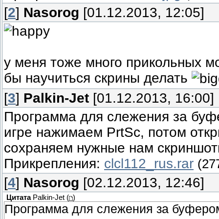
[
2
]
Nasorog
[01.12.2013, 12:05]
у меня тоже много прикольных м
бы научиться скрины делать
[
3
]
Palkin-Jet
[01.12.2013, 16:00]
Программа для слежения за буф
игре нажимаем PrtSc, потом отк
сохраняем нужные нам скриншот
Прикрепления:
clcl112_rus.rar
(27
[
4
]
Nasorog
[02.12.2013, 12:46]
Цитата
Palkin-Jet
(
)
Программа для слежения за буфером