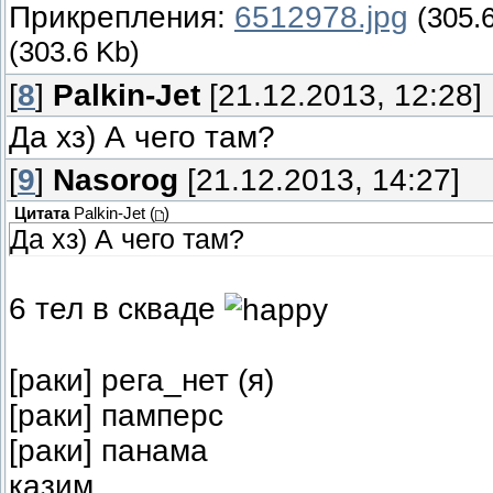
Прикрепления:
6512978.jpg
(305.
(303.6 Kb)
[
8
]
Palkin-Jet
[21.12.2013, 12:28]
Да хз) А чего там?
[
9
]
Nasorog
[21.12.2013, 14:27]
Цитата
Palkin-Jet
(
)
Да хз) А чего там?
6 тел в скваде
[раки] рега_нет (я)
[раки] памперс
[раки] панама
казим