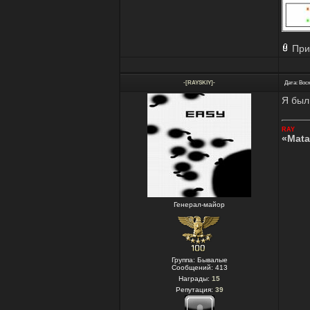
При
-[RAYSKIY]-
Дата: Воск
Я был
RAY
«Mata
Генерал-майор
Группа: Бывалые
Сообщений:
413
Награды:
15
Репутация:
39