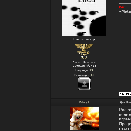
RAY
«Mata
Генерал-майор
Группа: Бывалые
Сообщений:
413
Награды:
15
Репутация:
39
Makarych
Дата: Пон
Radeo
полго
играе
Проце
глаз 