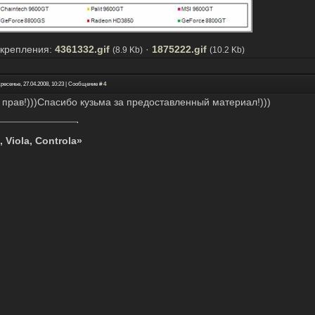
крепления:
4361332.gif
·
1875222.gif
(8.9 Kb)
(10.2 Kb)
ресенье, 27.04.2008, 10:23 | Сообщение #
4
 прав!)))Спасибо кузьма за предоставленный материал!)))
, Viola, Controla»