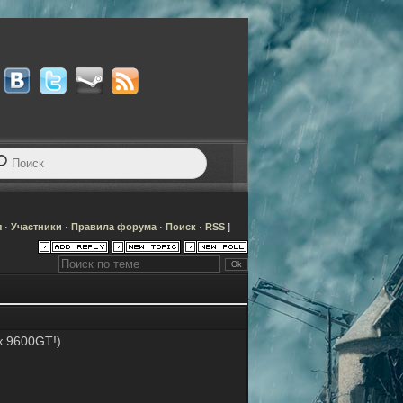
я
·
Участники
·
Правила форума
·
Поиск
·
RSS
]
к 9600GT!)