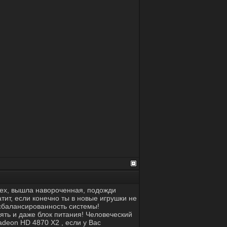
сех, вышла навороченная, подожди
атит, если конечно ты в новые игрушки не
сбалансированность системы!
ять и даже блок питания! Человеческий
adeon HD 4870 X2 , если у Вас