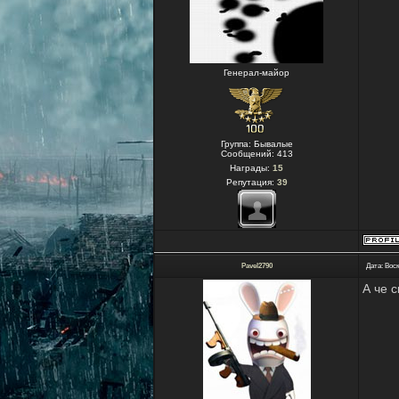
Генерал-майор
Группа: Бывалые
Сообщений:
413
Награды:
15
Репутация:
39
Pavel2790
Дата: Воск
А че с