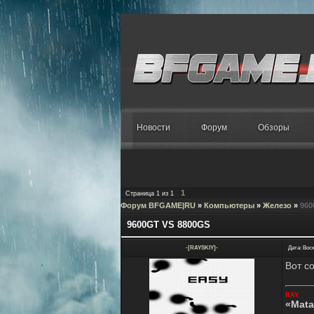
Новости
Форум
Обзоры
1
Страница
1
из
1
Форум BFGAME|RU
»
Компьютеры
»
Железо
»
960
9600GT VS 8800GS
-[RAYSKIY]-
Дата: Воск
Вот с
RAY
«Mata