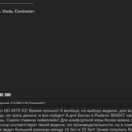
, Viola, Controla»
едельник, 17.11.2008, 17:34 | Сообщение #
7
n HD 4870 X2! Время прошло! А вообще, по выбору видюхи, для в
да, не трать деньги, и все пойдет! А для Батлы и Radeon 9600XT хв
шь. Самое главное геймплейн! Для комфортной игры более важна 
ссор соответствует твоей видюхе, по производительности, ну и пам
не видит большой разницы между 16 бит и 32 бит! Зачем покупать R