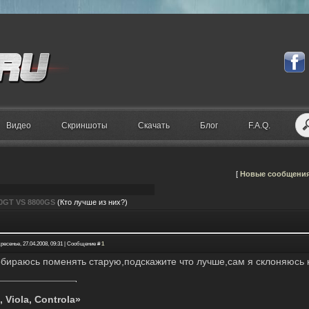
Видео
Скриншоты
Скачать
Блог
F.A.Q.
[
Новые сообщени
0GT VS 8800GS
(Кто лучше из них?)
ресенье, 27.04.2008, 09:31 | Сообщение #
1
обираюсь поменять старую,подскажите что лучше,сам я склоняюсь 
, Viola, Controla»