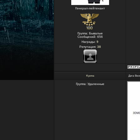
Генерал-лейтенант
Группа: Бывалые
Сообщений:
656
Награды:
9
Репутация:
38
Kyzma
Дата: Воск
Группа: Удаленные