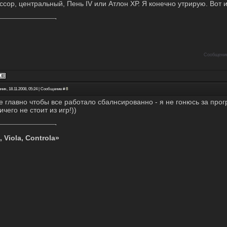
ссор, центральный, Пень IV или Атлон ХР. Я конечно утрирую. Вот 
Сообщение
ник, 18.11.2008, 05:24 | Сообщение #
8
е главно чтобы все работало сбалнсированно - я не гонюсь за прог
чего не стоит из игр!))
, Viola, Controla»