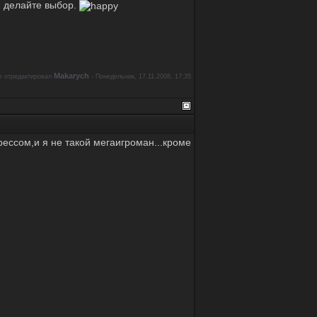
и делайте выбор.
Makarych
 отредактировал
-
Понедельник, 17.11.2008, 17:35
рессом,и я не такой мегаигроман...кроме