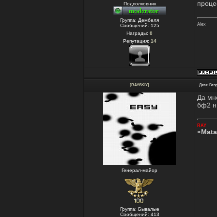
проце
Подполковник
Группа: Дембеля
Alex
Сообщений:
125
Награды:
0
Репутация:
14
-[RAYSKIY]-
Дата: Втор
Да мн
бф2 ни
RAY
«Mata
Генерал-майор
Группа: Бывалые
Сообщений:
413