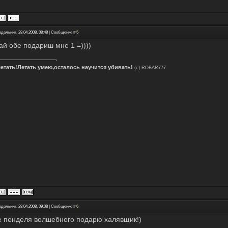
едельник, 28.04.2008, 08:48 | Сообщение #
5
ай обе подариш мне 1 =))))
летать!Летать умею,осталось научится убивать!
(с) ROBAR777
едельник, 28.04.2008, 09:08 | Сообщение #
6
е пенделя волшебного подарю халявщик!)