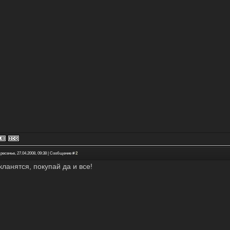
ресенье, 27.04.2008, 09:38 | Сообщение #
2
кланятся, покупай да и все!