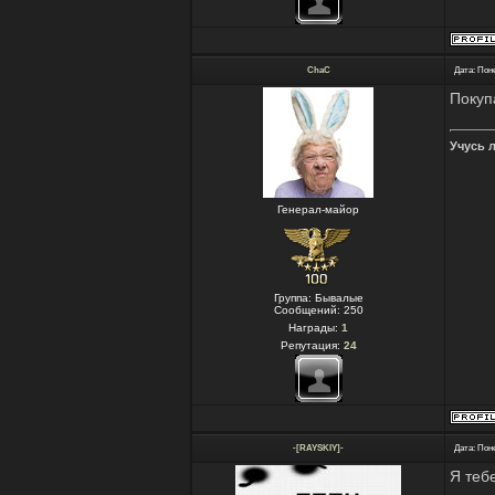
ChaC
Дата: Пон
Покуп
Учусь 
Генерал-майор
Группа: Бывалые
Сообщений:
250
Награды:
1
Репутация:
24
-[RAYSKIY]-
Дата: Пон
Я теб