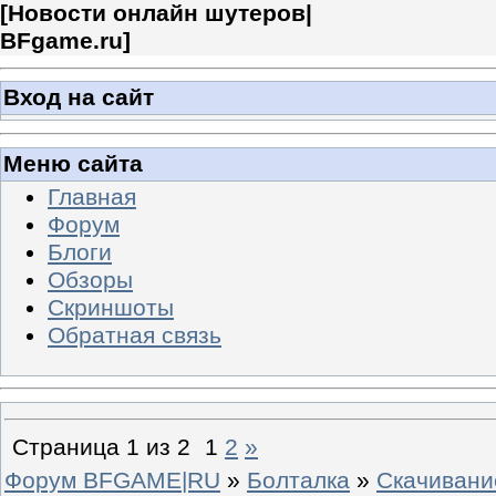
[
Новости онлайн шутеров|
BFgame.ru
]
Вход на сайт
Меню сайта
Главная
Форум
Блоги
Обзоры
Скриншоты
Обратная связь
Страница
1
из
2
1
2
»
Форум BFGAME|RU
»
Болталка
»
Скачивани