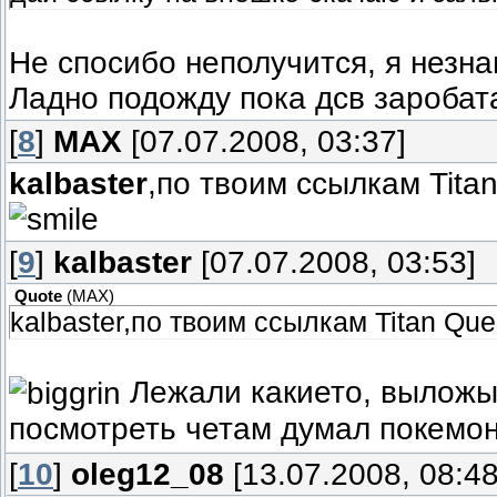
Не спосибо неполучится, я незна
Ладно подожду пока дсв заробата
[
8
]
MAX
[07.07.2008, 03:37]
kalbaster
,по твоим ссылкам Tita
[
9
]
kalbaster
[07.07.2008, 03:53]
Quote
(
MAX
)
kalbaster,по твоим ссылкам Titan Qu
Лежали какието, выложы
посмотреть четам думал покем
[
10
]
oleg12_08
[13.07.2008, 08:48