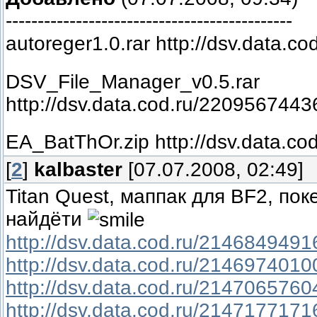
---------------------------------------------
autoreger1.0.rar http://dsv.data.
DSV_File_Manager_v0.5.rar
http://dsv.data.cod.ru/2209567443
EA_BatThOr.zip http://dsv.data.c
[
2
]
kalbaster
[07.07.2008, 02:49]
Titan Quest, маппак для BF2, по
найдёти
http://dsv.data.cod.ru/2146849491
http://dsv.data.cod.ru/2146974010
http://dsv.data.cod.ru/2147065760
http://dsv.data.cod.ru/2147177171