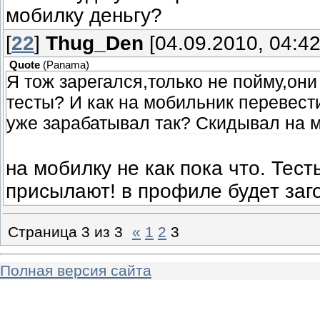
мобилку деньгу?
[
22
]
Thug_Den
[04.09.2010, 04:42
Quote
(
Panama
)
Я тож зарегался,только не пойму,он
тесты? И как на мобильник перевест
уже зарабатывал так? Скидывал на 
на мобилку не как пока что. Тес
присылают! в профиле будет заг
Страница
3
из
3
«
1
2
3
Полная версия сайта