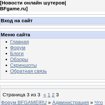
[
Новости онлайн шутеров|
BFgame.ru
]
Вход на сайт
Меню сайта
Главная
Форум
Блоги
Обзоры
Скриншоты
Обратная связь
Страница
3
из
3
«
1
2
3
Форум BFGAME|RU
»
Администрация
»
Что