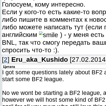
Голосуем, кому интересно.
Если у кого-то есть какие-то воп
либо пишите в комментах к ново
либо можете написать тут (если
английским
) - у меня ест
BNL, так что смогу передать ваш
спросить что-то :).
[
2
]
Eru_aka_Kushido
[27.02.2014
Цитата
I got some questions lately about BF2 a
start some BF2 league.
No we wont be starting a BF2 league, a
however we will host some kind of BF2