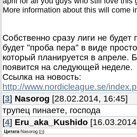
april for all you guys who still love thi
More information about this will come 
tuned!
And yeah, thank you for voting!
Собственно сразу лиги не будет 
©Jonne
будет "проба пера" в виде просто
который планируется в апреле.
появится на следующей неделе.
Ссылка на новость:
http://www.nordicleague.se/index.
[
3
]
Nasorog
[28.02.2014, 16:45]
трупец пинаете, господа
[
4
]
Eru_aka_Kushido
[16.03.2014
Цитата
Nasorog
(
)