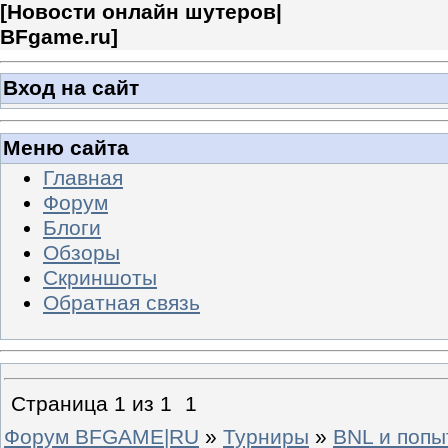
[
Новости онлайн шутеров|
BFgame.ru
]
Вход на сайт
Меню сайта
Главная
Форум
Блоги
Обзоры
Скриншоты
Обратная связь
Страница
1
из
1
1
Форум BFGAME|RU
»
Турниры
»
BNL и попы