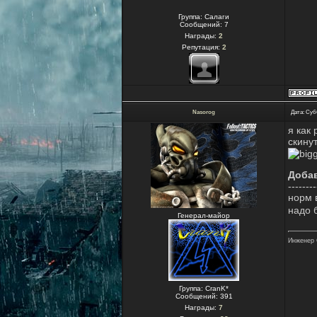
Группа: Салаги
Сообщений:
7
Награды:
2
Репутация:
2
Nasorog
Дата: Суб
я как
скинут
Доба
--------
норм 
надо 
Генерал-майор
Инженер 
Группа: CranK*
Сообщений:
391
Награды:
7