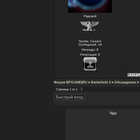
Рядовой
Группа: Салаги
Сообщений:
16
Награды:
0
Репутация:
0
Форум BFGAME|RU
»
Battlefield 3
»
Обсуждение
»
1
Страница
1
из
1
Чат