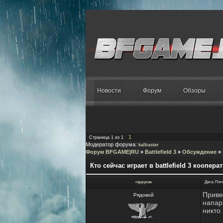
Новости
Форум
Обзоры
1
Страница
1
из
1
Модератор форума:
kalbaster
Форум BFGAME|RU
»
Battlefield 3
»
Обсуждение
»
Кто сейчас играет в battlefield 3 коопера
гаррусак
Дата: Пятн
Приве
Рядовой
напар
никто