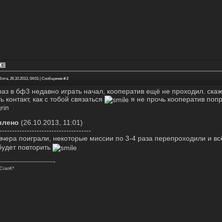
бота, 26.10.2013, 04:01 | Сообщение #
2
 раз в бф3 недавно играть начал, кооператив ещё не проходил. скаж
ь контакт, как с тобой связаться
я не прочь кооператив попр
влено
(26.10.2013, 11:01)
-------------------------------------
вчера поиграли, некоторые миссии по 3-4 раза перепроходили и в
будет повторить
CranK*