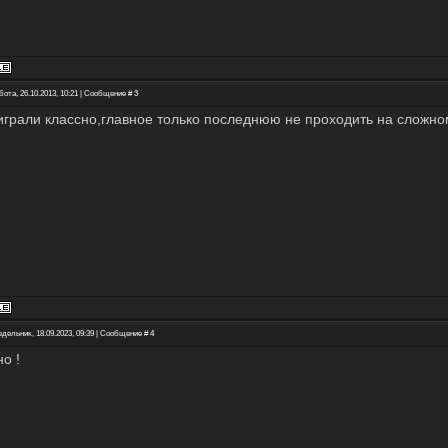
бота, 26.10.2013, 10:21 | Сообщение #
3
играли классно,главное только последнюю не проходить на сложно
едельник, 18.09.2023, 09:39 | Сообщение #
4
о !