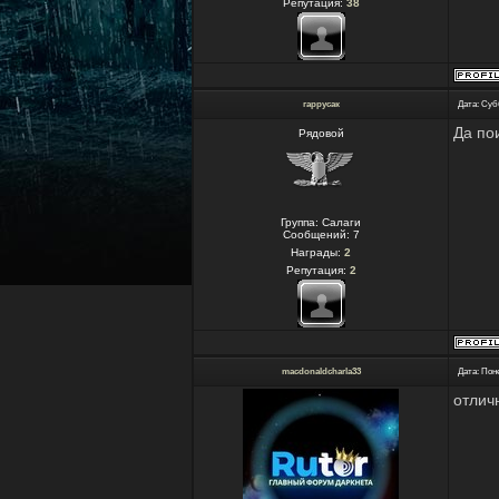
Репутация:
38
гаррусак
Дата: Суб
Да по
Рядовой
Группа: Салаги
Сообщений:
7
Награды:
2
Репутация:
2
macdonaldcharla33
Дата: Пон
отличн