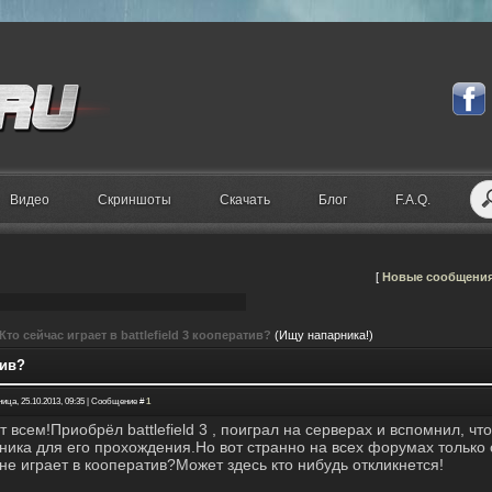
Видео
Скриншоты
Скачать
Блог
F.A.Q.
[
Новые сообщени
Кто сейчас играет в battlefield 3 кооператив?
(Ищу напарника!)
тив?
ица, 25.10.2013, 09:35 | Сообщение #
1
т всем!Приобрёл battlefield 3 , поиграл на серверах и вспомнил, ч
ника для его прохождения.Но вот странно на всех форумах только
 не играет в кооператив?Может здесь кто нибудь откликнется!