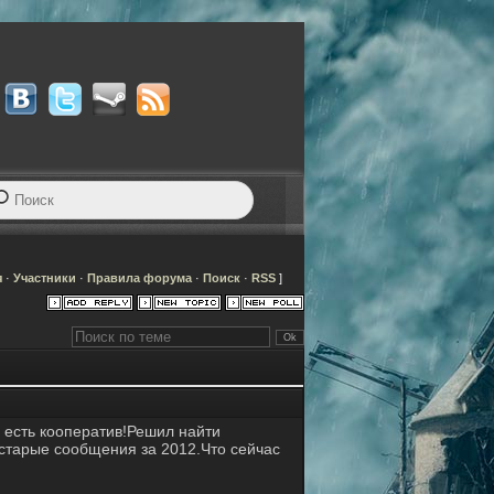
я
·
Участники
·
Правила форума
·
Поиск
·
RSS
]
то есть кооператив!Решил найти
 старые сообщения за 2012.Что сейчас