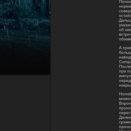
Понач
норма
совер
остаёт
Дальш
указа
об ок
встре
обзав
А при
больш
навод
Compa
После
при п
импул
передо
накры
Homef
момен
Впроч
прохо
перес
Далее
сраже
прохо