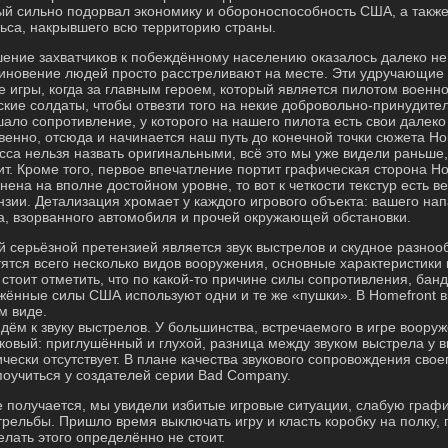
ый сильно подорвал экономику и обороноспособность США, а также
ьса, накрывшего всю территорию страны.
ение захватчиков к побеждённому населению оказалось далеко н
иновение людей просто расстреливают на месте. Эти удручающие
е игры, когда за главным героем, который является пилотом воен
ские солдаты, чтобы отвезти того на некие добровольно-принудит
ало сопротивление, у которого на нашего пилота есть свои далек
венно, отсюда и начинается наш путь до конечной точки сюжета H
сса нельзя назвать оригинальными, всё это мы уже видели раньш
ит. Кроме того, первое впечатление портит графическая сторона H
нена на вполне достойном уровне, то вот к четкости текстур есть
нзии. Детализация хромает у каждого игрового объекта: вашего нап
а, взорванного автомобиля и прочей окружающей обстановки.
й серьёзной претензией является звук выстрелов и скудное разноо
тятся всего несколько видов вооружения, основные характеристики
 стоит отметить, что по какой-то причине силы сопротивления, бан
жённые силы США используют одни и те же «пушки». В Homefront в
м виде.
дём к звуку выстрелов. У большинства, встречаемого в игре вооруж
ковый: приглушённый и глухой, разница между звуком выстрела у в
ически отсутствует. В плане качества звукового сопровождения своег
поучиться у создателей серии Bad Company.
е получается, мы увидели избитые игровые ситуации, слабую граф
стрельбы. Пришло время выключать игру и класть коробку на полку
елать этого определённо не стоит.