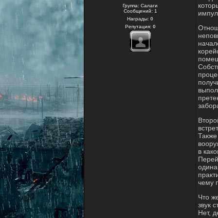
котор
Группа: Салаги
Сообщений:
1
импул
Награды:
0
Репутация:
0
Отнош
непов
начал
корей
помеш
Собст
проце
получ
выпол
прете
забор
Второ
встре
Также
воору
в како
Перей
одина
практ
чему 
Что ж
звук 
Нет, д