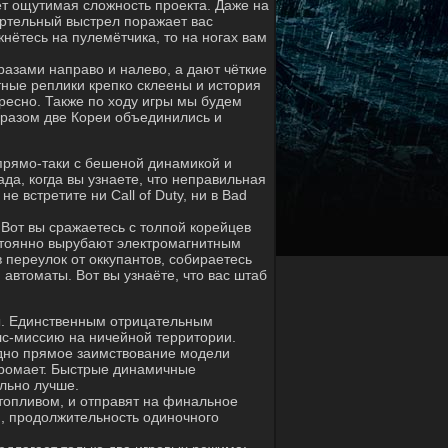
т ощутимая сложность проекта. Даже на
ертельный выстрел поражает вас
нётесь на пулемётчика, то на ногах вам
азами направо и налево, а дают чёткие
ные реплики крепко склеены и история
ресно. Также по ходу игры мы будем
образом две Кореи объединились и
 прямо-таки с бешеной динамикой и
да, когда вы узнаете, что неправильная
 встретите ни Call of Duty, ни в Bad
 Вот вы сражаетесь с толпой корейцев
стоянно вырубают электромагнитным
в переулок от оккупантов, собираетесь
и автоматы. Вот вы узнаёте, что вас штаб
зы. Единственным отрицательным
лс-миссию на ничейной территории.
идно прямое заимствование модели
 хромает. Быстрые динамичные
льно лучше.
 топливом, и отправят на финальное
ю, продолжительность одиночного