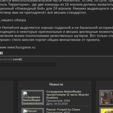
асается многопользовательской части Homefront, то она, по сути, п
роль Территории», где две команды из 16 игроков должны захватить
ционный «Командный бой» для 24 игроков. Никаких выдающихся с
иплеер вам не преподнесёт, всё весьма стандартно.
 нашего обзора
т Homefront выделяется хорошо поданной и не банальной историе
ходящего и некоторые оригинальные и весьма зрелищные моменты
омления всеми поклонниками качественных шутеров. Вот только сл
урная» стелс-миссия портит общее впечатление от проекта.
чник www.fourgame.ru
omefront
(читай)
Новости
Сотрудники NetherRealm
презентовали 11 часть Мортал
Комбата
Просмотров:
4294
Дата:
16.02.2019
Panzar: Forged by Chaos
Просмотров:
4020