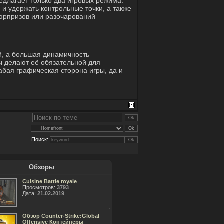
редлагает только два игровых режима:
 и удержать контрольные точки, а также
юрпризов или разочарований
й, а большая динамичность
 делают её обязательной для
абая графическая сторона игры, да и
Поиск:
Обзоры
Cuisine Battle royale
Просмотров:
3793
Дата:
21.02.2019
Обзор Counter-Strike:Global
Offensive Контейнеры