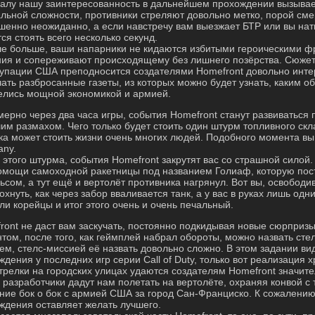
алу нашу заинтересованность в дальнейшем прохождении вызывае
льной сложности, противники стреляют довольно метко, порой см
шенно неожиданно, а если навстречу вам выезжает БТР или вы натк
ся стоять всего несколько секунд.
е больше, ваши напарники не кидаются избитыми героическими фр
ния и сопереживают происходящему без лишнего позёрства. Сюжет
купации США преподносится создателями Homefront довольно инте
чать разбросанные газеты, из которых можно будет узнать, каким 
елись мощной экономикой и армией.
мерно через два часа игры, события Homefront станут развиваться
им размахом. Чего только будет стоить один штурм топливного скла
ка может стоить жизни очень многих людей. Подобного момента вы не
ny.
 этого штурма, события Homefront закрутят вас со страшной силой.
омощи самоходной ракетницы под названием Голиаф, которую по
ьсом, а тут ещё и вертолёт противника нагрянул. Вот вы, освободи
хнуть, как через забор вваливается танк, а у вас в руках лишь одн
ли корейцы и итог этого очень и очень печальный.
ront не даст вам заскучать, постоянно подкидывая новые сюрпри
том, после того, как геймплей набрал обороты, можно назвать сте
ем, стелс-миссией её назвать довольно сложно. В этом задании в
ждения у последних игр серии Call of Duty, только вот реализация
трелки на городских улицах удаются создателям Homefront значите
 разработчики дадут нам полетать на вертолёте, охраняя конвой с
ние бок о бок с армией США за город Сан-Франциско. К сожалени
ждения оставляет желать лучшего.