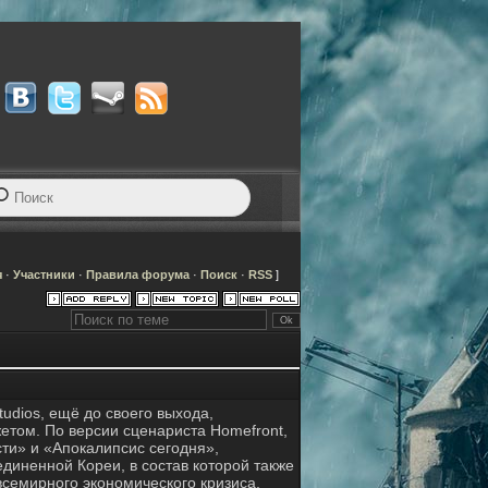
я
·
Участники
·
Правила форума
·
Поиск
·
RSS
]
tudios, ещё до своего выхода,
том. По версии сценариста Homefront,
ти» и «Апокалипсис сегодня»,
диненной Кореи, в состав которой также
всемирного экономического кризиса,