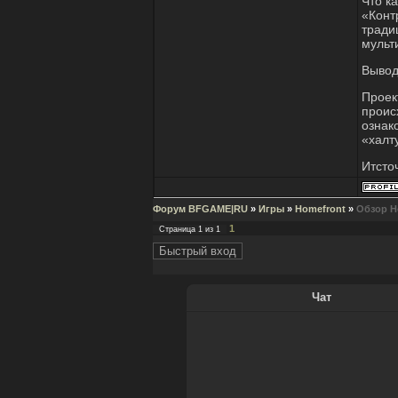
Что к
«Конт
тради
мульт
Вывод
Проек
проис
ознак
«халт
Итсто
Форум BFGAME|RU
»
Игры
»
Homefront
»
Обзор H
1
Страница
1
из
1
Чат