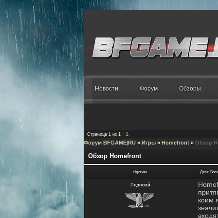
Новости
Форум
Обзоры
1
Страница
1
из
1
Форум BFGAME|RU
»
Игры
»
Homefront
»
Обзор H
Обзор Homefront
tigrzver
Дата: Воск
Homef
Рядовой
притя
коим 
значи
входя