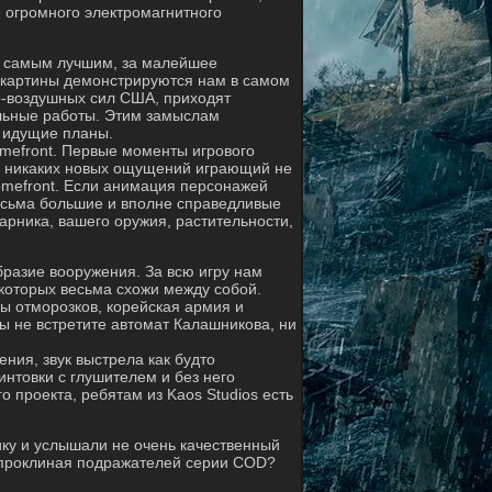
 огромного электромагнитного
е самым лучшим, за малейшее
 картины демонстрируются нам в самом
но-воздушных сил США, приходят
ельные работы. Этим замыслам
о идущие планы.
omefront. Первые моменты игрового
е, никаких новых ощущений играющий не
omefront. Если анимация персонажей
 весьма большие и вполне справедливые
арника, вашего оружия, растительности,
бразие вооружения. За всю игру нам
 которых весьма схожи между собой.
ды отморозков, корейская армия и
ы не встретите автомат Калашникова, ни
ения, звук выстрела как будто
интовки с глушителем и без него
о проекта, ребятам из Kaos Studios есть
ику и услышали не очень качественный
, проклиная подражателей серии COD?