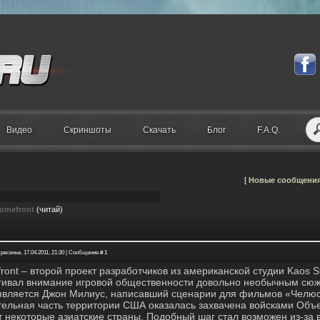
Видео
Скриншоты
Скачать
Блог
F.A.Q.
[
Новые сообщени
omefront
(читай)
ресенье, 17.04.2011, 21:30 | Сообщение #
1
ront – второй проект разработчиков из американской студии Kaos S
гивал внимание игровой общественности довольно необычным сюже
является Джон Милиус, написавший сценарии для фильмов «Челюс
тельная часть территории США оказалась захвачена войсками Объе
т некоторые азиатские страны. Подобный шаг стал возможен из-за 