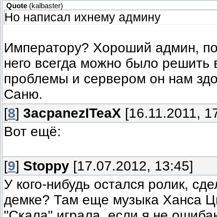
Quote
(
kalbaster
)
Но написал ихнему админу
Императору? Хороший админ, п
него всегда можно было решить
проблемы и сервером он нам здо
Саню.
[
8
]
3acpanezITeaX
[16.11.2011, 1
Вот ещё:
[
9
]
Stoppy
[17.07.2012, 13:45]
У кого-нибудь остался ролик, сд
демке? Там еще музыка Ханса 
"Скала" играла, если я не ошиба