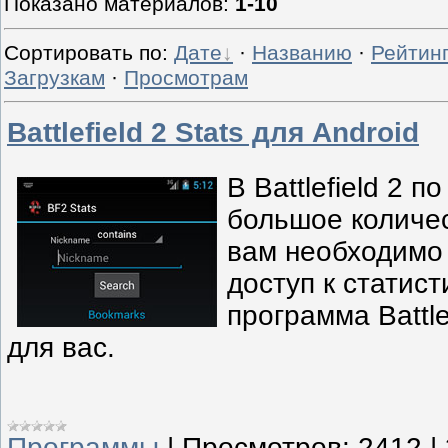
Показано материалов
:
1-10
Сортировать по
:
Дате
·
Названию
·
Рейтин
Загрузкам
·
Просмотрам
Battlefield 2 Stats для Android
В Battlefield 2 
большое количес
вам необходимо
доступ к статист
программа Battle
для вас.
Программы
|
Просмотров:
2412
|