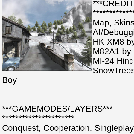
***CREDIT
***********
Map, Skin
AI/Debugg
HK XM8 by
M82A1 by
MI-24 Hin
SnowTree
Boy
***GAMEMODES/LAYERS***
**********************
Conquest, Cooperation, Singlepla