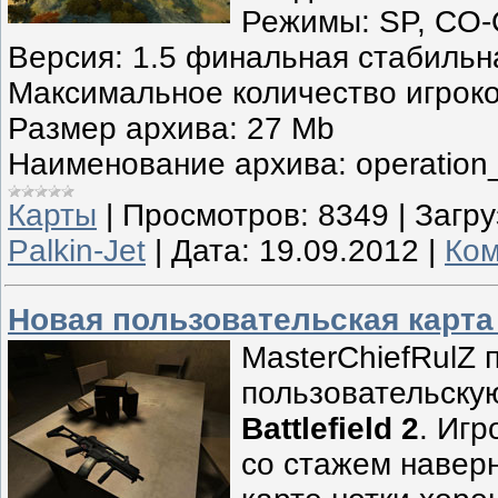
Режимы: SP, CO-
Версия: 1.5 финальная стабильн
Максимальное количество игроко
Размер архива: 27 Mb
Наименование архива: operation
Карты
|
Просмотров:
8349
|
Загру
Palkin-Jet
|
Дата:
19.09.2012
|
Ком
Новая пользовательская карта 
MasterChiefRulZ 
пользовательскую
Battlefield 2
. Иг
со стажем наверн