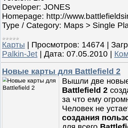
Developer: JONES
Homepage: http://www.battlefieldsi
Type / Category: Maps > Single Pl
Карты
|
Просмотров:
14674
|
Загр
Palkin-Jet
|
Дата:
07.05.2010
|
Ком
Новые карты для Battlefield 2
Вышли две новые
Battlefield 2
созд
за что ему огром
Человек не устае
создания польз
для всего
Battle