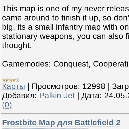
This map is one of my never release
came around to finish it up, so don
big, its a small infantry map with o
stationary weapons, you can also f
thought.
Gamemodes: Conquest, Cooperatio
Карты
|
Просмотров:
12998
|
Загр
Добавил:
Palkin-Jet
|
Дата:
24.05
(0)
Frostbite Map для Battlefield 2