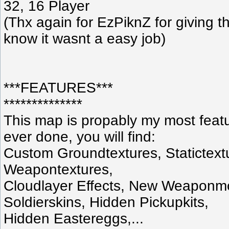
32, 16 Player
(Thx again for EzPiknZ for giving t
know it wasnt a easy job)
***FEATURES***
**************
This map is propably my most fea
ever done, you will find:
Custom Groundtextures, Statictextu
Weapontextures,
Cloudlayer Effects, New Weaponm
Soldierskins, Hidden Pickupkits,
Hidden Eastereggs,...