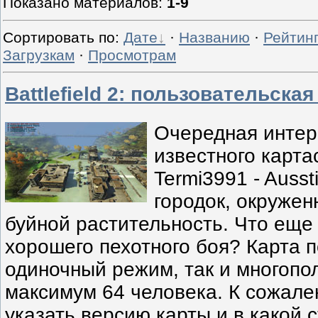
Показано материалов
:
1-9
Сортировать по
:
Дате
·
Названию
·
Рейтин
Загрузкам
·
Просмотрам
Battlefield 2: пользовательская
Очередная интер
известного карта
Termi3991 - Auss
городок, окруже
буйной растительность. Что еще
хорошего пехотного боя? Карта 
одиночный режим, так и многопо
максимум 64 человека. К сожале
указать версию карты и в какой 