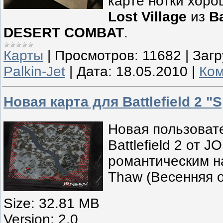
карте нотки хор
Lost Village
из
Ba
DESERT COMBAT
.
Карты
|
Просмотров:
11682
|
Загр
Palkin-Jet
|
Дата:
18.05.2010
|
Ком
Новая карта для Battlefield 2 "
Новая пользоват
Battlefield 2 от 
романтическим н
Thaw (Весенняя о
Size: 32.81 MB
Version: 2.0