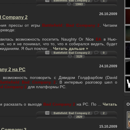
Battlefield: Bad Company 2
1
13063
26.10.2009
d Company 2
ения прессы от игры
Battlefield: Bad Company 2
. Читаем
ереводе:
вилась возможность посетить Naughty Or Nice
EA
в Нью-
ня, но я не понимал, что то, что я собирался видеть, будет
ожиданиям. Я был поклон
...
Читать дальше »
Battlefield: Bad Company 2
0
3129
24.10.2009
any 2 на PC
 возможность поговорить с Дэвидом Голдфарбом (David
Battlefield Bad Company 2
. В интервью разговор шел о
ad Company 2
для платформы PC.
м расказать о выходе
Bad Company 2
на PC. По
...
Читать
О
Battlefield: Bad Company 2
2
2829
15.10.2009
ad Company 2