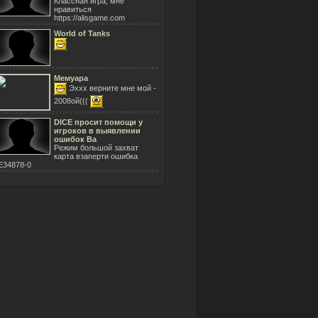
Классная игра, мне
нравиться
https://alisgame.com
World of Tanks
Мемуара
Эххх верните мне мой -
2008ой(((
DICE просит помощи у
игроков в выявлении
ошибок Ba
Режим большой захват
карта взаперти ошибка
E34878-0