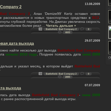
13.08.2009
d Company 2
d: Bad Company 2
, Алан ‘Demize99’ Kertz оставил новое
де рассказывается о новых транспортных средствах в
BC2
.
гнуты глубокой переработке. На Джипах увеличена скорость
 автомобилем более реал
...
Читать дальше »
Battlefield: Bad Company 2
0
4603
29.07.2009
новая дата выхода
ожно найти несколько дат выхода
Battlefield Bad Company
дата
начало 2010 года
. Позднее появилась дата
зима 2009
C
дальше и указал месяц, в котором выйдет
Battlefield Bad
»
Battlefield: Bad Company 2
0
2895
07.07.2009
дата выхода
лась дата выхода
Battlefield Bad Company 2
-
зима 2009
 с ранее распостряненной датой выхода игры.