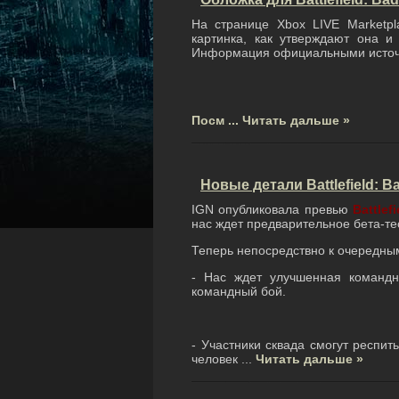
На странице Xbox LIVE Marketp
картинка, как утверждают она и
Информация официальными источн
Посм
...
Читать дальше »
Новые детали Battlefield: 
IGN опубликовала превью
Battlef
нас ждет предварительное бета-те
Теперь непосредствно к очередны
- Нас ждет улучшенная командн
командный бой.
- Участники сквада смогут респит
человек
...
Читать дальше »