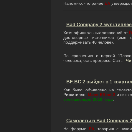
Напомню, что ранее
ЕА
утверждал
Bad Company 2 мультиплеер
Хотя официальных заявлений от
D
достоверных источников (имя 
поддерживать 40 человек.
По сравнению с первой "Плохо
человека, есть прогресс. Свя
...
Чи
BF:BC 2 выйдет в 1 квартал
Как было объявлено на селект
Риккитилло,
Mass Effect 2
и сикв
трех месяцев 2010 года
.
Самолеты в Bad Company 
На форуме
ЕА
, товарищ с ником