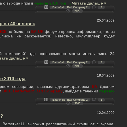
а о выходе игры в
начале 2010 год
...
Читать дальше »
Battlefield: Bad Company 2
0
2822
25.04.2009
 на 40 человек
ICE
не было, на
EA
UK
форуме прошла информация, что из
шпиона не раскрывается) известно, мультиплеер будет
й компанией", где одновременно могли играть лишь 24
тать дальше »
Battlefield: Bad Company 2
0
2998
18.04.2009
е 2010 года
орном совещании, главным администратором
ЕА
Джоном
ел
DICE
Battlefield: Bad Company
, выйдет в течении
первых
Battlefield: Bad Company 2
1
3165
12.04.2009
2?
 Berserker11, выложил распечатанный скриншот с экрана,