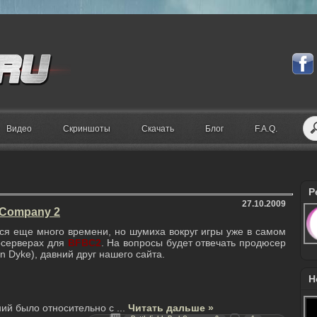
Видео
Скриншоты
Скачать
Блог
F.A.Q.
Р
27.10.2009
d Company 2
ся еще много времени, но шумиха вокруг игры уже в самом
 осерверах для
BFBC2
. На вопросы будет отвечать продюсер
n Dyke), давний друг нашего сайта.
Н
ий было относительно с
...
Читать дальше »