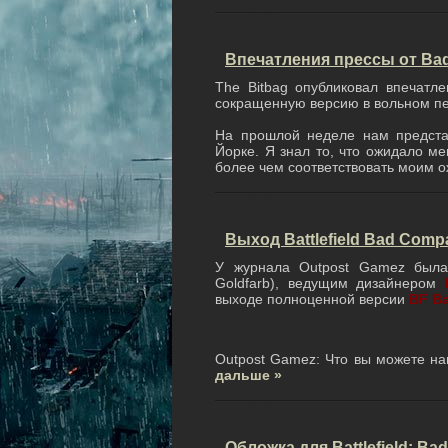
Впечатления прессы от Ba
The Bitbag опубликовал впечатл
сокращенную версию в вольном п
На прошлой неделе нам предста
Йорке. Я знал то, что ожидало ме
более чем соответствовать моим 
Выход Battlefield Bad Comp
У журнала Outpost Gamez была
Goldfarb), ведущим дизайнером
выходе полноценной версии
BF B
Outpost Gamez: Что вы можете на
дальше »
Обложка для Battlefield: B