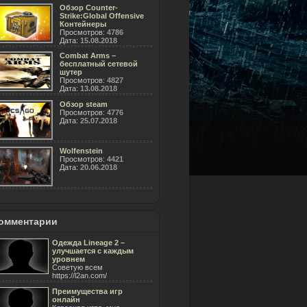
Обзор Counter-
Strike:Global Offensive
Контейнеры
Просмотров:
4786
Дата:
15.08.2018
Combat Arms –
бесплатный сетевой
шутер
Просмотров:
4827
Дата:
13.08.2018
Обзор steam
Просмотров:
4776
Дата:
25.07.2018
Wolfenstein
Просмотров:
4421
Дата:
20.06.2018
омментарии
Одежда Lineage 2 –
улучшается с каждым
уровнем
Советую всем
https://l2an.com/
Преимущества игр
онлайн