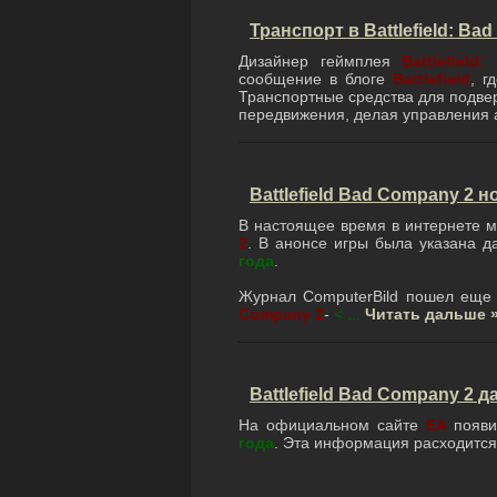
Транспорт в Battlefield: Ba
Дизайнер геймплея
Battlefiel
сообщение в блоге
Battlefield
, г
Транспортные средства для подвер
передвижения, делая управления
Battlefield Bad Company 2 
В настоящее время в интернете м
2
. В анонсе игры была указана 
года
.
Журнал ComputerBild пошел еще 
Company 2
-
<
...
Читать дальше 
Battlefield Bad Company 2 
На официальном сайте
ЕА
появи
года
. Эта информация расходится