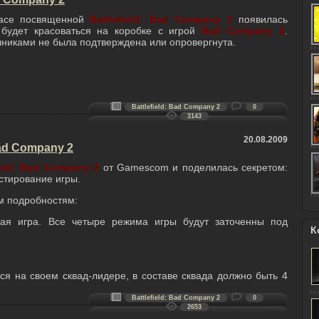
lace посвященной
Battlefield: Bad Company 2
появилась
 будет красоваться на коробке с игрой
Bad Company 2
.
иками не была подтверждена или опровергнута.
Battlefield: Bad Company 2
0
3143
20.08.2009
Bad Company 2
ield: Bad Company 2
от Gamescom и поделилась секретом:
стирование игры.
м подробностям:
ая игра. Все четыре режима игры будут заточенны под
К
ься на своем сквад-лидере, в составе сквада должно быть 4
Battlefield: Bad Company 2
0
2653