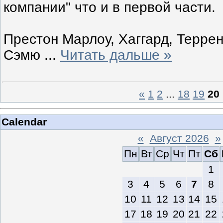
компании" что и в первой части.
Престон Марлоу, Хаггард, Терре
Сэмю
...
Читать дальше »
«
1
2
...
18
19
20
Calendar
«
Август 2026
»
Пн
Вт
Ср
Чт
Пт
Сб
1
3
4
5
6
7
8
10
11
12
13
14
15
17
18
19
20
21
22