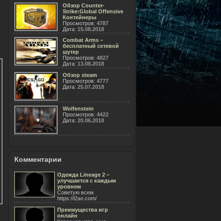
Обзор Counter-
Strike:Global Offensive
Контейнеры
Просмотров:
4787
Дата:
15.08.2018
Combat Arms –
бесплатный сетевой
шутер
Просмотров:
4827
Дата:
13.08.2018
Обзор steam
Просмотров:
4777
Дата:
25.07.2018
Wolfenstein
Просмотров:
4422
Дата:
20.06.2018
Комментарии
Одежда Lineage 2 –
улучшается с каждым
уровнем
Советую всем
https://l2an.com/
Преимущества игр
онлайн