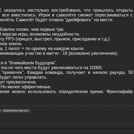
E оказалось настолько востребовано, что пришлось открыть
ы все вместились. Игрок в самолёте сможет пересаживаться с
молёта. Самолёт будет плавно "дрейфовать" на месте.
бавлен позже, чем первые три.
ой версии игры, возможны неудобности.
у FPS (прицел, выстрел, прыжок, приседание и т.д.).
изи земли.
а. 1 пилот + по одному на каждом крыле.
инимающих участие в матче - 16 (возможно увеличение).
ся в "ближайшем будущем".
 после чего места будут увеличиваться на 10000.
"примочек". Каждая команда, получает в начале раунда, 50
удет легко управлять.
ет преувеличена.
. Но менее эффективные.
ения можно использовать определённое время. Френлифайр
Battlefield Heroes