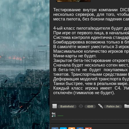
Тестирование внутри компании DIC
несколько серверов, для того, чтоб
места пилота, без боязни падения са
4-ый класс пилота/водителя будет до
При игре от первого лица, в начальн
Система контроля идентична стандарт
Бомбардировка возможна только в бл
В самолёте может уместиться 3 игрок
Максимальное количество игроков пр
Мини-карты не будет.
Закрытое бета-тестирование откроет
Сначала будет несколько сотен мест,
В бета-тесте не будет покупаемых 
тикетов. Транспортными средствами б
Деформация моделей транспорта буд
Танки быстрее, чем в реальном мире
Каждый класс игрока имеет C4. Ум
отключён (тимкилов не будет).
Battlefield
4249
Palkin-Jet