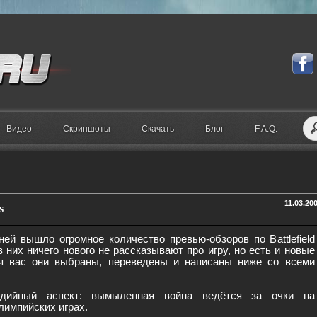
Видео
Скриншоты
Скачать
Блог
F.A.Q.
11.03.20
s
ей вышло огромное количество превью-обзоров по Battlefield
з них ничего нового не рассказывают про игру, но есть и новые
я вас они выбраны, переведены и написаны ниже со всеми
дийный аспект: вымыленная война ведётся за очки на
мпийских играх.