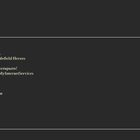
.
lefield Heroes
е открыто!
MyInternetServices
ти