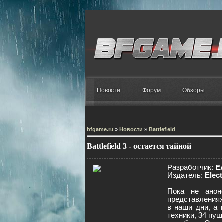
Новости
Форум
Обзоры
bfgame.ru
»
Новости
»
Battlefield
Battlefield 3 - остается тайной
Разработчик:
EA
Издатель:
Elect
Пока не анон
представлениях
в наши дни, а 
техники, 34 пуш