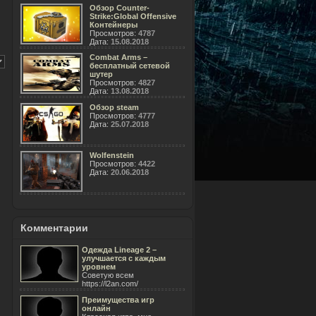
Обзор Counter-
Strike:Global Offensive
Контейнеры
Просмотров:
4787
Дата:
15.08.2018
Combat Arms –
бесплатный сетевой
шутер
Просмотров:
4827
Дата:
13.08.2018
Обзор steam
Просмотров:
4777
Дата:
25.07.2018
Wolfenstein
Просмотров:
4422
Дата:
20.06.2018
Комментарии
Одежда Lineage 2 –
улучшается с каждым
уровнем
Советую всем
https://l2an.com/
Преимущества игр
онлайн