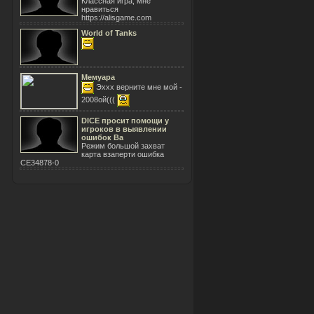
Классная игра, мне
нравиться
https://alisgame.com
World of Tanks
Мемуара
Эххх верните мне мой -
2008ой(((
DICE просит помощи у
игроков в выявлении
ошибок Ba
Режим большой захват
карта взаперти ошибка
CE34878-0