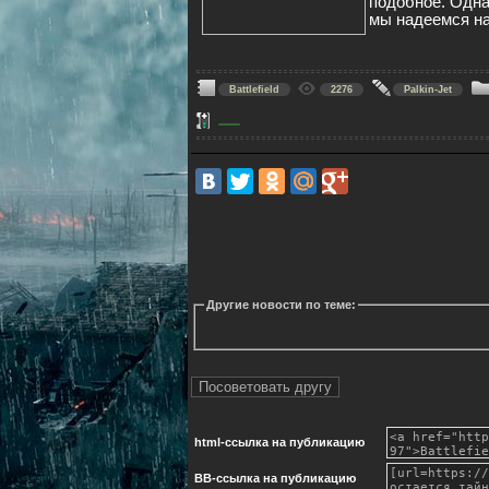
подобное. Одна
мы надеемся на
Battlefield
2276
Palkin-Jet
Другие новости по теме:
html-cсылка на публикацию
BB-cсылка на публикацию