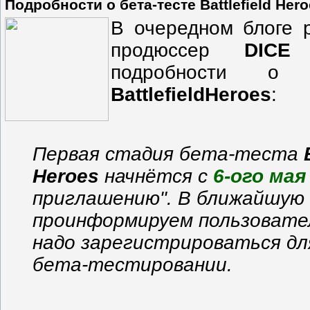
Подробности о бета-тесте Battlefield Her
В очередном блоге 
продюссер
DICE
о
подробности о бе
Battlefield
Heroes
:
Первая стадия бета-теста
Heroes
начнётся с
6-ого мая
приглашению". В ближайшую
проинформируем пользовател
надо зарегистрироваться дл
бета-тестировании.