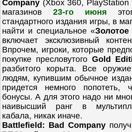
Company
(Xbox 360, PlayStation
магазинов
23-го июня
эт
стандартного издания игры, в ма
найти и специальное «
Золотое
включает эксклюзивный конте
Впрочем, игроки, которые предп
покупке пресловутого
Gold Edit
разбитого корыта. Все оружие
людям, купившим обычное издан
придется немного попотеть, 
бонусы. А для этого надо ни мно
наивысший ранг в мультипл
кабала, никак иначе.
Battlefield: Bad Company
получ