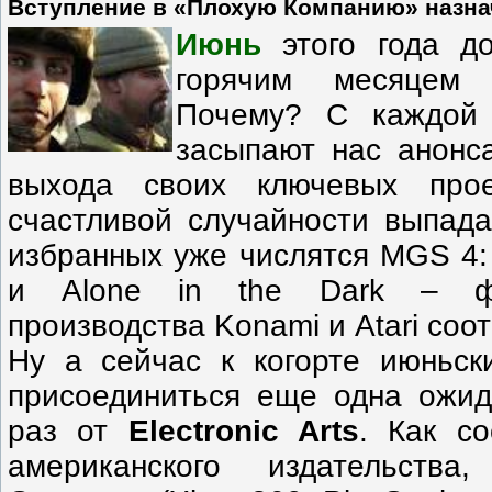
Вступление в «Плохую Компанию» назна
Июнь
этого года д
горячим месяцем
Почему? С каждой 
засыпают нас анонс
выхода своих ключевых прое
счастливой случайности выпад
избранных уже числятся MGS 4: G
и Alone in the Dark – фл
производства Konami и Atari соо
Ну а сейчас к когорте июньск
присоединиться еще одна ожид
раз от
Electronic Arts
. Как с
американского издательств