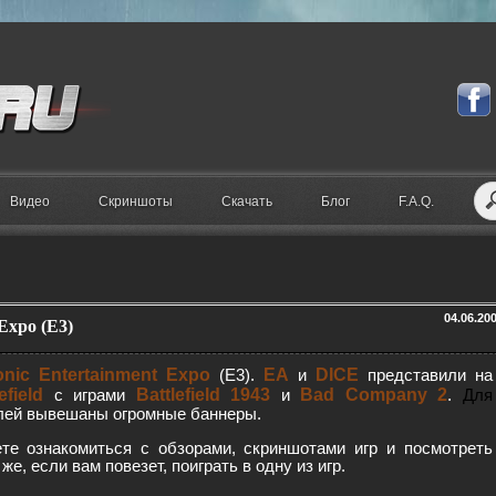
Видео
Скриншоты
Скачать
Блог
F.A.Q.
04.06.20
 Expo (E3)
onic Entertainment Expo
EA
DICE
(E3).
и
представили на
efield
Battlefield 1943
Bad Company 2
с играми
и
.
Для
лей вывешаны огромные баннеры.
те ознакомиться с обзорами, скриншотами игр и посмотреть
же, если вам повезет, поиграть в одну из игр.