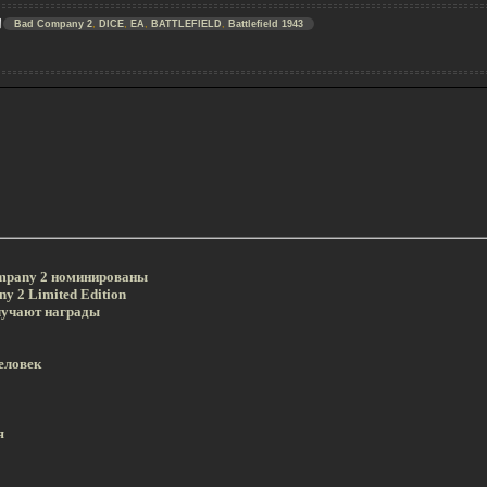
Bad Company 2
,
DICE
,
EA
,
BATTLEFIELD
,
Battlefield 1943
 Company 2 номинированы
ny 2 Limited Edition
получают награды
еловек
я
2