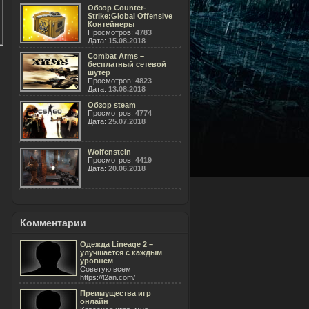
Обзор Counter-
Strike:Global Offensive
Контейнеры
Просмотров:
4783
Дата:
15.08.2018
Combat Arms –
бесплатный сетевой
шутер
Просмотров:
4823
Дата:
13.08.2018
Обзор steam
Просмотров:
4774
Дата:
25.07.2018
Wolfenstein
Просмотров:
4419
Дата:
20.06.2018
Комментарии
Одежда Lineage 2 –
улучшается с каждым
уровнем
Советую всем
https://l2an.com/
Преимущества игр
онлайн