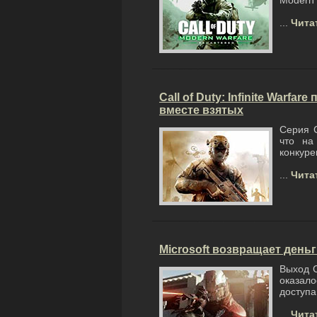
Modern 
...
Чита
Call of Duty: Infinite Warfare
вместе взятых
Серия C
что на
конкурен
...
Чита
Microsoft возвращает деньги 
Выход C
оказал
доступа
...
Чита