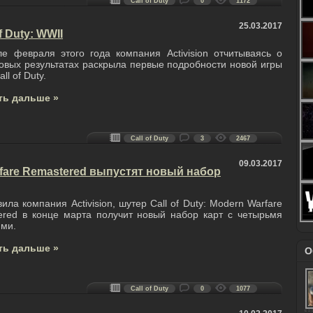
Call of Duty
0
1172
25.03.2017
 Duty: WWII
е февраля этого года компания Activision отчитываясь о
вых результатах раскрыла первые подробности новой игры
ll of Duty.
ть дальше »
Call of Duty
3
2467
09.03.2017
arfare Remastered выпустят новый набор
вила компания Activision, шутер Call of Duty: Modern Warfare
ered в конце марта получит новый набор карт с четырьмя
ями.
ть дальше »
О
Call of Duty
0
1077