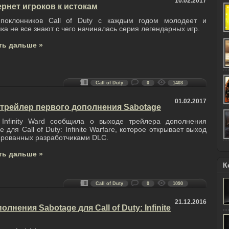
10.02.2017
ернет игроков к истокам
поклонников Call of Duty с каждым годом молодеет и
ка не все знают с чего начиналась серия легендарных игр.
ть дальше »
Call of Duty
0
1403
01.02.2017
re - трейлер первого дополнения Sabotage
 Infinity Ward сообщила о выходе трейлера дополнения
e для Call of Duty: Infinite Warfare, которое открывает выход
рованных разработчиками DLC.
ть дальше »
К
Call of Duty
0
1090
21.12.2016
нения Sabotage для Call of Duty: Infinite