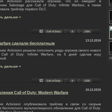
ия Activision рассказала игрокам, что их ожидает в
нии Sabotage для Call of Duty: Infinite Warfare, а также
овала трейлер первого DLC.
ть дальше »
Call of Duty
0
1164
13.12.2016
e Warfare сделали бесплатным
нии Activision решили пополнить ряды игроков своего нового
 Call of Duty: Infinite Warfare, на 5 дней сделав игру
ной.
C
ть дальше »
Call of Duty
0
1130
10.12.2016
ения Call of Duty: Modern Warfare
ия Activision опубликовала трейлер в связи со скорым
 бесплатного мультиплеерного обновления для Call of Duty: