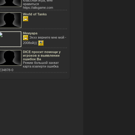
Классная игра, мне
нравиться
https://alisgame.com
World of Tanks
Мемуара
Эххх верните мне мой -
2008ой(((
DICE просит помощи у
игроков в выявлении
ошибок Ba
Режим большой захват
карта взаперти ошибка
E34878-0