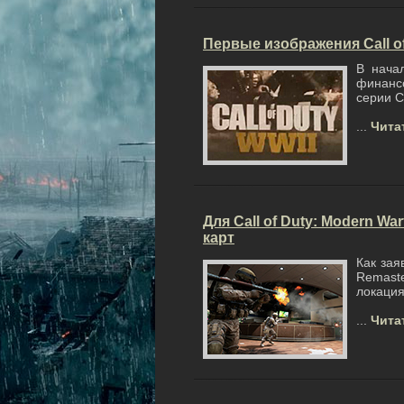
Первые изображения Call of
В начал
финансо
серии Ca
...
Чита
Для Call of Duty: Modern W
карт
Как зая
Remast
локаци
...
Чита