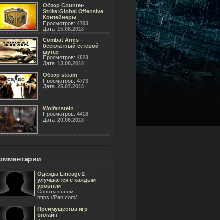
Обзор Counter-
Strike:Global Offensive
Контейнеры
Просмотров:
4783
Дата:
15.08.2018
Combat Arms –
бесплатный сетевой
шутер
Просмотров:
4823
Дата:
13.08.2018
Обзор steam
Просмотров:
4773
Дата:
25.07.2018
Wolfenstein
Просмотров:
4418
Дата:
20.06.2018
омментарии
Одежда Lineage 2 –
улучшается с каждым
уровнем
Советую всем
https://l2an.com/
Преимущества игр
онлайн