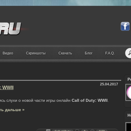
Видео
Скриншоты
Скачать
Блог
F.A.Q.
Р
25.04.2017
: WWII
сь слухи о новой части игры онлайн
Call of Duty: WWII
.
ть дальше »
Н