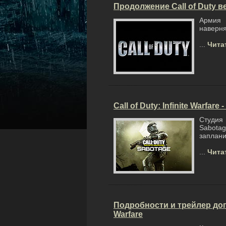
Продолжение Call of Duty в
Армия 
наверня
...
Чита
Call of Duty: Infinite Warfa
Студия
Sabotag
заплани
...
Чита
Подробности и трейлер допол
Warfare