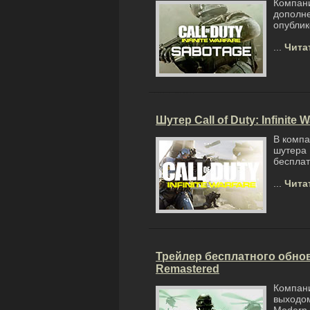
Компан
дополне
опублик
...
Чита
Шутер Call of Duty: Infinit
В компа
шутера
бесплат
...
Чита
Трейлер бесплатного обновл
Remastered
Компан
выходом