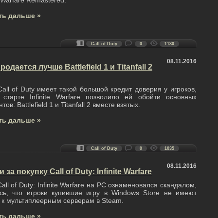
Warfare Remastered.
ть дальше »
Call of Duty
0
1130
08.11.2016
 продается лучше Battlefield 1 и Titanfall 2
all of Duty имеет такой большой кредит доверия у игроков,
 старте Infinite Warfare позволило ей обойти основных
тов: Battlefield 1 и Titanfall 2 вместе взятых.
ть дальше »
Call of Duty
0
1035
08.11.2016
за покупку Call of Duty: Infinite Warfare
all of Duty: Infinite Warfare на PC ознаменовался скандалом,
ось, что игроки купившие игру в Windows Store не имеют
 к мультиплеерным серверам в Steam.
ть дальше »