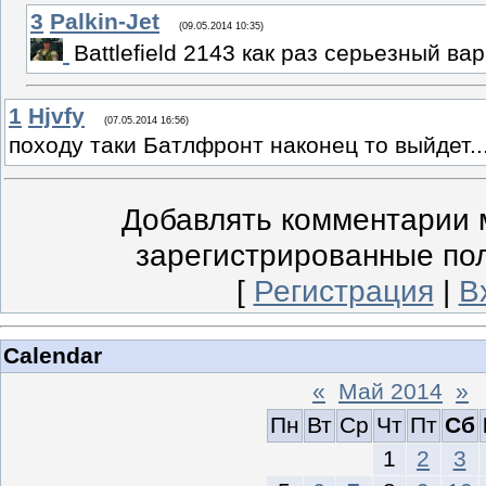
3
Palkin-Jet
(09.05.2014 10:35)
Battlefield 2143 как раз серьезный ва
1
Hjvfy
(07.05.2014 16:56)
походу таки Батлфронт наконец то выйдет..
Добавлять комментарии м
зарегистрированные по
[
Регистрация
|
В
Calendar
«
Май 2014
»
Пн
Вт
Ср
Чт
Пт
Сб
1
2
3