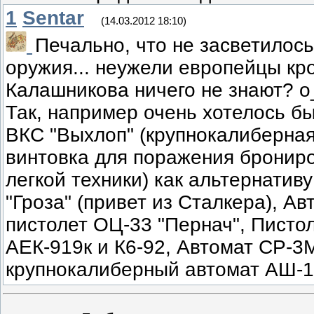
1
Sentar
(14.03.2012 18:10)
Печально, что не засветилось
оружия... неужели европейцы кр
Калашникова ничего не знают? 
Так, например очень хотелось бы
ВКС "Выхлоп" (крупнокалиберна
винтовка для поражения бронир
легкой техники) как альтернатив
"Гроза" (привет из Сталкера), А
пистолет ОЦ-33 "Пернач", Пист
АЕК-919к и К6-92, Автомат СР-3М
крупнокалиберный автомат АШ-1