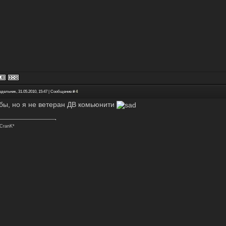
едельник, 31.05.2010, 15:47 | Сообщение #
4
 бы, но я не ветеран ДВ комьюнити
CranK*