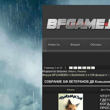
Новости
Форум
Обзоры
1
Страница
1
из
12
2
3
…
11
12
»
Модератор форума:
,
Akkaru
Panama
Форум BFGAME|RU
»
Battlefield 2
»
CW-форум
»
С
СОБРАНИЕ БФ ВЕТЕРАНОВ ДВ Комьюни
Panama
Дата: Пон
ЧТО?!
ГДЕ?!
КОГД
ПРОСЬ