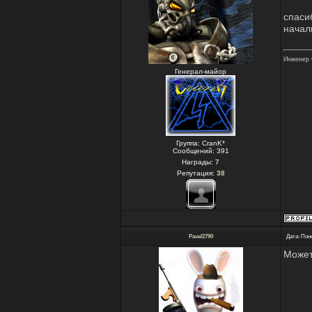
спаси
начал
Инженер 
Генерал-майор
Группа: CranK*
Сообщений:
391
Награды:
7
Репутация:
38
Pavel2790
Дата: Пон
Может