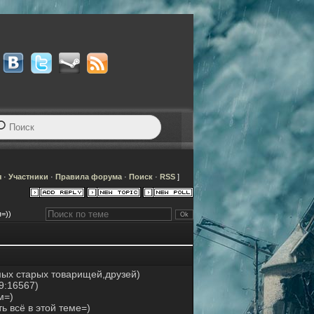
я
·
Участники
·
Правила форума
·
Поиск
·
RSS
]
=))
ых старых товарищей,друзей)
9:16567)
м=)
ь всё в этой теме=)