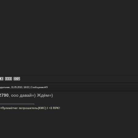
едельник, 31.05.2010, 18:02 | Сообщение #
9
2790
, ооо давай=) Ждём=)
с+Пулемётчег потрошитель(КМС) I <3 RPK!