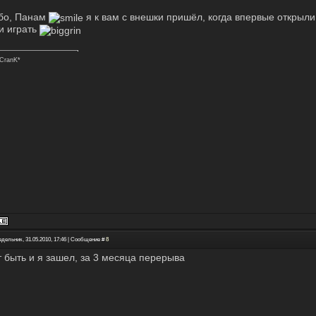
бо, Панам
я к вам с внешки пришёл, когда впервые открыл
и играть
CranK*
едельник, 31.05.2010, 17:46 | Сообщение #
8
 быть и я зашел, за 3 месяца перерыва