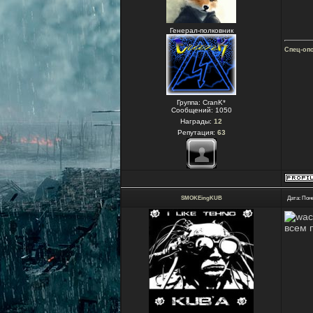
Генерал-полковник
Спец-оп
Группа: CranK*
Сообщений:
1050
Награды:
12
Репутация:
63
SMOKEingKUB
Дата: Пон
всем 