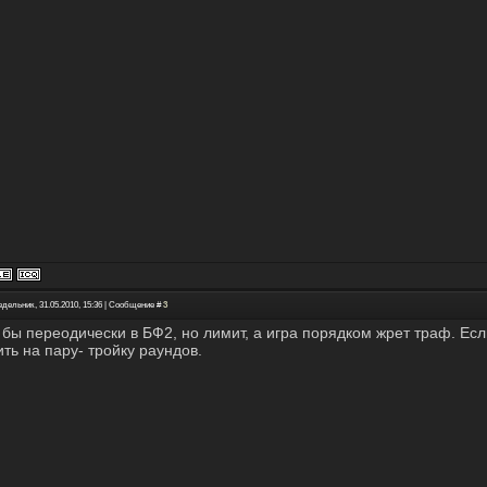
едельник, 31.05.2010, 15:36 | Сообщение #
3
 бы переодически в БФ2, но лимит, а игра порядком жрет траф. Есл
ить на пару- тройку раундов.