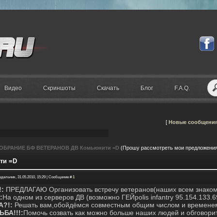
Видео
Скриншоты
Скачать
Блог
F.A.Q.
[
Новые сообщени
ОБРАНИЕ БФ ВЕТЕРАНОВ ДВ Комьюнити =D
(Прошу рассмотреть мои предложения
ти =D
едельник, 31.05.2010, 15:29 | Сообщение #
1
:
ПРЕДЛАГАЮ Организовать встречу ветеранов(наших всем знаком
:
На одном из серверов ДВ (возможно ГЕЙpolis infantry 95.154.133.6
А?!:
Решать вам,обойдёмся совместным общим числом и времене
БА!!!:
Помочь созвать как можно больше наших людей и обговорит