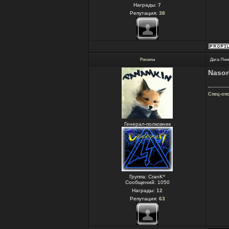
Награды:
7
Репутация:
38
Panama
Дата: Пон
Naso
Спец-оп
Генерал-полковник
Группа: CranK*
Сообщений:
1050
Награды:
12
Репутация:
63