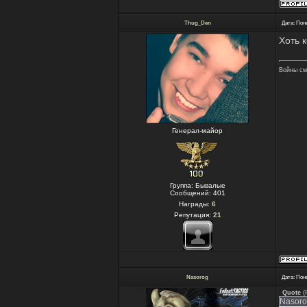
Thug_Den
Дата: Пон
Хоть 
Войны см
Генерал-майор
Группа: Бывалые
Сообщений:
401
Награды:
6
Репутация:
21
Nasorog
Дата: Пон
Quote
(
Nasorog