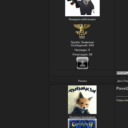
Генерал-лейтенант
Группа: Бывалые
Сообщений:
656
Награды:
9
Репутация:
38
Panama
Дата: Пон
Pavel
Спец-оп
Генерал-полковник