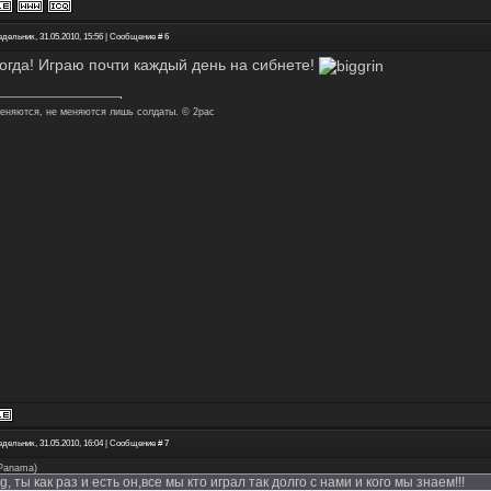
едельник, 31.05.2010, 15:56 | Сообщение #
6
когда! Играю почти каждый день на сибнете!
еняются, не меняются лишь солдаты. © 2pac
едельник, 31.05.2010, 16:04 | Сообщение #
7
Panama
)
, ты как раз и есть он,все мы кто играл так долго с нами и кого мы знаем!!!