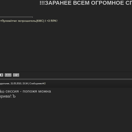
!!!ЗАРАНЕЕ ВСЕМ ОГРОМНОЕ С
с+Пулемётчег потрошитель(КМС) I <3 RPK!
едельник, 31.05.2010, 15:34 | Сообщение #
2
сессия - попожя можна
прива!:Ъ