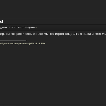
едельник, 31.05.2010, 15:53 | Сообщение #
5
rog
, ты как раз и есть он,все мы кто играл так долго с нами и кого м
с+Пулемётчег потрошитель(КМС) I <3 RPK!