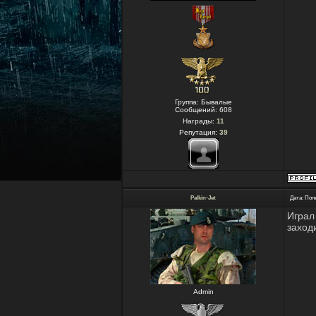
Группа: Бывалые
Сообщений:
608
Награды:
11
Репутация:
39
Palkin-Jet
Дата: Пон
Играл
заход
Admin