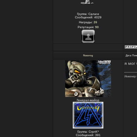
Группа: Салаги
Сообщений:
4029
Награды:
26
Репутация:
90
Nasorog
Дата: Пон
я мог
Инженер 
Генерал-майор
Группа: CranK*
Сообщений:
391