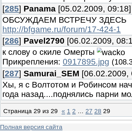
[
285
]
Panama
[05.02.2009, 09:18]
ОБСУЖДАЕМ ВСТРЕЧУ ЗДЕСЬ
http://bfgame.ru/forum/17-424-1
[
286
]
Pavel2790
[06.02.2009, 08:
к слову о скиле Омерты
Прикрепления:
0917895.jpg
(108.
[
287
]
Samurai_SEM
[06.02.2009, 
Хы, я с Волтотом и Робинсом нач
года назад....поднялись парни м
Страница
29
из
29
«
1
2
…
27
28
29
Полная версия сайта