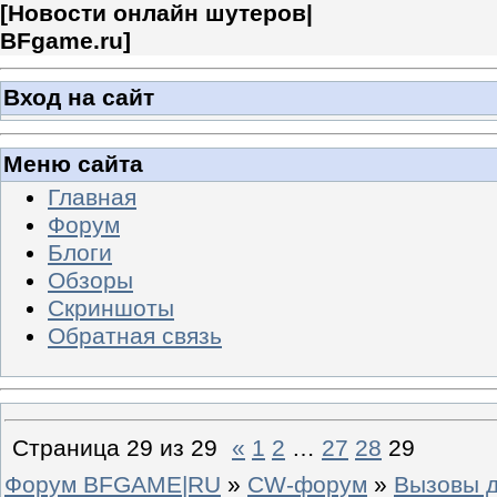
[
Новости онлайн шутеров|
BFgame.ru
]
Вход на сайт
Меню сайта
Главная
Форум
Блоги
Обзоры
Скриншоты
Обратная связь
Страница
29
из
29
«
1
2
…
27
28
29
Форум BFGAME|RU
»
CW-форум
»
Вызовы 