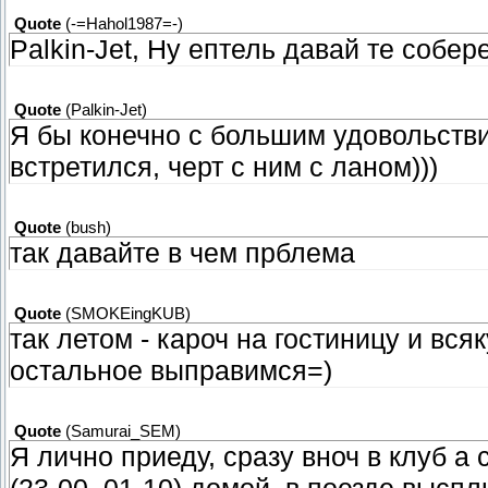
Quote
(
-=Hahol1987=-
)
Palkin-Jet, Ну ептель давай те собе
Quote
(
Palkin-Jet
)
Я бы конечно с большим удовольств
встретился, черт с ним с ланом)))
Quote
(
bush
)
так давайте в чем прблема
Quote
(
SMOKEingKUB
)
так летом - кароч на гостиницу и вся
остальное выправимся=)
Quote
(
Samurai_SEM
)
Я лично приеду, сразу вноч в клуб 
(23-00, 01-10) домой, в поезде выспл